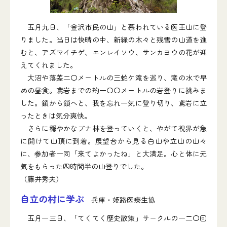
五月九日、「金沢市民の山」と慕われている医王山に登
りました。当日は快晴の中、新緑の木々と残雪の山道を進
むと、アズマイチゲ、エンレイソウ、サンカヨウの花が迎
えてくれました。
大沼や落差二〇メートルの三蛇ケ滝を巡り、滝の水で早
めの昼食。鳶岩までの約一〇〇メートルの岩登りに挑みま
した。鎖から鎖へと、我を忘れ一気に登り切り、鳶岩に立
ったときは気分爽快。
さらに穏やかなブナ林を登っていくと、やがて視界が急
に開けて山頂に到着。展望台から見る白山や立山の山々
に、参加者一同「来てよかったね」と大満足。心と体に元
気をもらった四時間半の山登りでした。
（藤井秀夫）
自立の村に学ぶ
兵庫・姫路医療生協
五月一三日、「てくてく歴史散策」サークルの一二〇回