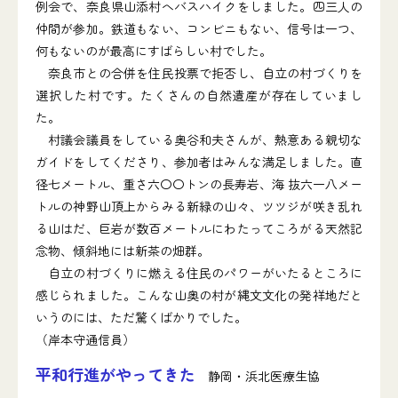
例会で、奈良県山添村へバスハイクをしました。四三人の
仲間が参加。鉄道もない、コンビニもない、信号は一つ、
何もないのが最高にすばらしい村でした。
奈良市との合併を住民投票で拒否し、自立の村づくりを
選択した村です。たくさんの自然遺産が存在していまし
た。
村議会議員をしている奥谷和夫さんが、熱意ある親切な
ガイドをしてくださり、参加者はみんな満足しました。直
径七メートル、重さ六〇〇トンの長寿岩、海 抜六一八メー
トルの神野山頂上からみる新緑の山々、ツツジが咲き乱れ
る山はだ、巨岩が数百メートルにわたってころがる天然記
念物、傾斜地には新茶の畑群。
自立の村づくりに燃える住民のパワーがいたるところに
感じられました。こんな山奥の村が縄文文化の発祥地だと
いうのには、ただ驚くばかりでした。
（岸本守通信員）
平和行進がやってきた
静岡・浜北医療生協