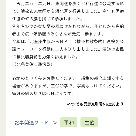
五月二八～二九日、東海道を歩く平和行進に合流する形
で、浜松市天竜区から浜北区を行進しました。今年も医療
生協の虹の旗を掲げて参加しました。
例年さわやかな初夏の風に吹かれながら、子どもから高齢
者まで広い年齢層のみなさんが元気に歩きます。
今年は浜北医療生協からＮＰＴ（核不拡散条約）再検討会
議ニューヨーク行動に二人を送り出しました。沿道の市民
に核兵器廃絶を力強く訴えました。
（北島美佐江通信員）
各地のとりくみをお寄せください。編集の都合上短くする
場合がありますが、三〇〇字で、写真もつけてください。
毎月の締め切りは七日ごろです。
いつでも元気8月号No.226より
記事関連ワード
平和
生協