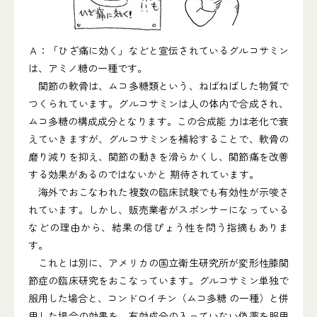
Ａ：「ひざ痛に効く」などと宣伝されているグルコサミン
は、アミノ糖の一種です。
関節の軟骨は、ムコ多糖類という、ねばねばした物質で
つくられています。グルコサミンは人の体内で合成され、
ムコ多糖の構成成分となります。この合成能 力は老化で衰
えていきますが、グルコサミンを補給することで、軟骨の
磨り減りを抑え、関節の動きを滑らかくし、関節痛を改善
する効果があるのではないかと 期待されています。
海外でおこなわれた複数の臨床試験でも有効性が示唆さ
れています。しかし、販売業者がスポンサーになっている
などの理由から、結果の信ぴょう性を問う指摘もありま
す。
これとは別に、アメリカの国立衛生研究所が変形性膝関
節症の臨床研究をおこなっています。グルコサミン単独で
服用した場合と、コンドロイチン（ムコ多糖 の一種）と併
用した場合の効果を、有効成分の入っていない偽薬を服用