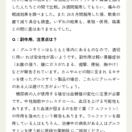
した人たちとの間で比較。24週間服用してもらい、痛みの
軽減効果を調べました。また 24カ月間服用した後、軟骨の
磨り減り具合も調査。いずれの結果も、単独・併用、偽薬
との間に差はありませんでした。
Ｑ：副作用、注意点は？
Ａ：グルコサミンはもともと体内にあるものなので、適切
に用い れば安全性が高いようです。副作用は軽い胃腸症状
（お腹の張り、腸にガスがたまる、痙攣、便秘、胸やけ）
などが報告されています。カニやエビの殻に含まれ るキチ
ンを使ったグルコサミン製品の場合、これらにアレルギー
のある人は避けた方がよいでしょう。
糖尿病の人が使用する場合は血糖値の変化に注意が必要
です。中性脂肪やコレステロール、血圧を上げる可能性も
あります。また血液が固まるのを防ぐ薬（ワ ルファリン）
の作用を強めたという報告もあります。ワルファリンを服
用している人はもちろん、治療中の病気がある人はグルコ
サミンを使う前に医師や薬剤師 にご相談ください。