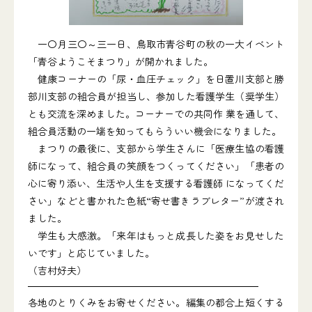
一〇月三〇～三一日、鳥取市青谷町の秋の一大イベント
「青谷ようこそまつり」が開かれました。
健康コーナーの「尿・血圧チェック」を日置川支部と勝
部川支部の組合員が担当し、参加した看護学生（奨学生）
とも交流を深めました。コーナーでの共同作 業を通して、
組合員活動の一端を知ってもらういい機会になりました。
まつりの最後に、支部から学生さんに「医療生協の看護
師になって、組合員の笑顔をつくってください」「患者の
心に寄り添い、生活や人生を支援する看護師 になってくだ
さい」などと書かれた色紙“寄せ書きラブレター”が渡され
ました。
学生も大感激。「来年はもっと成長した姿をお見せした
いです」と応じていました。
（吉村好夫）
各地のとりくみをお寄せください。編集の都合上短くする