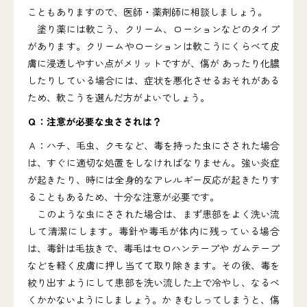
こともありますので、医師・薬剤師に相談しましょう。
塗り薬には軟こう、クリーム、ローションなどのタイプ
があります。クリームやローションは軟こうにくらべて皮
膚に浸透しやすい点がメリットですが、傷が あったり化膿
したりしている場合には、症状を悪化させるおそれがある
ため、軟こうを選んだ方がよいでしょう。
Ｑ：注意が必要な虫さされは？
Ａ：ハチ、毛虫、クモなど、毒を持った虫にさされた場合
は、すぐに適切な処置をしなければなりません。強い炎症
が起きたり、時には全身的なアレルギー反応が起きたりす
ることもあるため、十分な注意が必要です。
このような虫にさされた場合は、まず患部をよく洗い流
して清潔にします。毒針や毒毛が体内に残っている場合
は、毒針は毛抜きで、毒毛はセロハンテープや ガムテープ
などを軽く皮膚に押し当てて取り除きます。その後、毒を
絞り出すようにして患部を洗い流した上で冷やし、なるべ
くかかないようにしましょう。か きむしってしまうと、傷