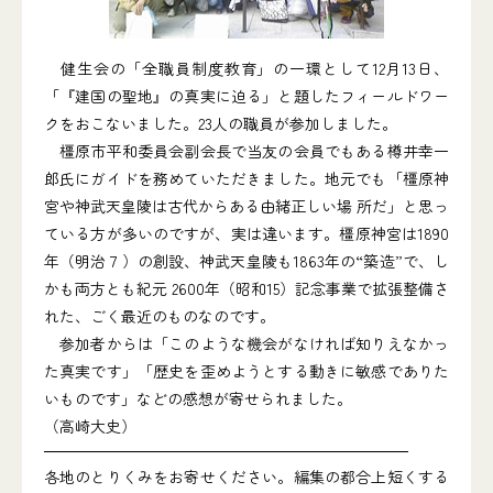
健生会の「全職員制度教育」の一環として12月13日、
「『建国の聖地』の真実に迫る」と題したフィールドワー
クをおこないました。23人の職員が参加しました。
橿原市平和委員会副会長で当友の会員でもある樽井幸一
郎氏にガイドを務めていただきました。地元でも「橿原神
宮や神武天皇陵は古代からある由緒正しい場 所だ」と思っ
ている方が多いのですが、実は違います。橿原神宮は1890
年（明治７）の創設、神武天皇陵も1863年の“築造”で、し
かも両方とも紀元 2600年（昭和15）記念事業で拡張整備さ
れた、ごく最近のものなのです。
参加者からは「このような機会がなければ知りえなかっ
た真実です」「歴史を歪めようとする動きに敏感でありた
いものです」などの感想が寄せられました。
（高崎大史）
各地のとりくみをお寄せください。編集の都合上短くする