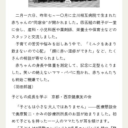
二月一六日、昨年七～一〇月に立川相互病院で生まれた
赤ちゃんの“同窓会”が開かれました。四五組の親子が一堂
に会し、産科・小児科医や薬剤師、栄養士や保育士などの
スタッフと交流しました。
子育ての苦労や悩みを出しあう中で、「ミルクをあまり
飲まないので心配」「顔に赤い湿疹ができた」など、たく
さんの相談が寄せられました。
赤ちゃんの身長や体重を測定して、記念に足型もとりま
した。笑いの絶えないママ・パパに抱かれ、赤ちゃんたち
も終始ご機嫌でした。
（羽田邦雄）
子どもの成長を学ぶ 京都・西京健康友の会
「子どもは小さな大人ではありません」――医療懇談会
で奥原賢二・かみの診療所所長のお話が始まりました。初
めて子どもを持った一一人のママたちが耳を傾けます。