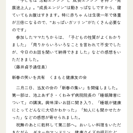
「子どもは“活動エンジン”と“成長エンジン”を持つ『発
展途上人』。“成長エンジン”は動きっぱなしですから、寝
ていてもお腹はすきます。特に赤ちゃ んは生後一年で体重
が三倍になるので、“おっぱいガソリン”がたくさん必要な
のです」
参加したママたちからは、「子どもの性質がよくわかり
ました」「周りからいろいろなことを言われて不安でした
が、今日のお話を聞いて納得できました」などの感想をい
ただきました。
（藤井貞子通信員）
新春の笑いを共有 くまもと健康友の会
二月二日、当友の会の「新春の集い」を開催しました。
第一部は、池上あずさ・くわみず病院院長の「睡眠障害に
ついて」の講演。興味深いお話に聞き入り、「睡眠が健康
にとってどんなに大切かわかった」「知人にも聞かせたか
った」などの感想が寄せられました。
祝舞のあとに乾杯して第二部へ。おいしい料理をいただ
きながら、ギターやマンドリン、健康クイズや福引など、