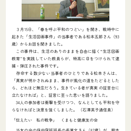
３月15日、「春を呼ぶ平和のつどい」を開き、戦時中に
起きた「生活図画事件」の当事者である松本五郎さん（93
歳）からお話を聞きました。
この事件は、生活のありのままを自由に描く“生活図画
教育”を実践していた教員らが、特高に目をつけられて逮
捕・弾圧された事件です。
存命する数少ない当事者のひとりである松本さんは、
「真実が明かされぬまま、事件が風化の道をたどるとした
ら、どれほど無念だろう。生きている者が真実 の証言台に
立たなければ」と、証言に至った思いを語りました。
34人の参加者は衝撃を受けつつ、なんとしても平和を守
らなければと決意を強くしました。 （石澤英子通信員）
「伝えたい 私の戦争」
くまもと健康友の会
当友の会の保田窪班班長の長濱文さん（87歳）が、熊本