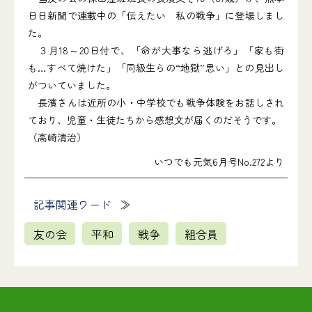
日日新聞で連載中の「伝えたい 私の戦争」に登場しまし
た。
３月18～20日付で、「命が大事なら逃げろ」「家も街
も…すべて焼けた」「同級生らの“地獄”思い」との見出し
がついていました。
長濱さんは近所の小・中学校でも戦争体験をお話しされ
ており、児童・生徒たちから感想文が届くのだそうです。
（高崎清治）
いつでも元気6月号No.272より
記事関連ワード
友の会
平和
戦争
組合員