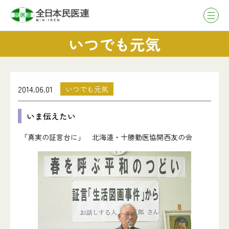
いつでも元気
2014.06.01
いつでも元気
いま伝えたい
「真実の証言台に」
北海道・十勝勤医協開西友の会