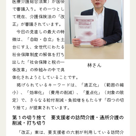
医療介護総合法案）が国会
で審議入り。その一つとし
て現在、介護保険法の「改
正」が審議されています。
今回の見直しの最大の特
徴は、「自助・自立」を土
台にすえ、全世代にわたる
社会保障制度の解体を打ち
出した「社会保障と税の一
林さん
体改革」の枠組みの中で具
体化されようとしていることです。
掲げられているキーワードは、「適正化」（範囲の縮
小）、「効率化」（費用の削減）、「重点化」（対象の限
定）で、さらなる給付削減・負担増をもたらす「四つの切
り捨て」が提案されています。
第１の切り捨て 要支援者の訪問介護・通所介護の
削減・打ち切り
「改正」案は、要支援者の六割が利用している訪問介