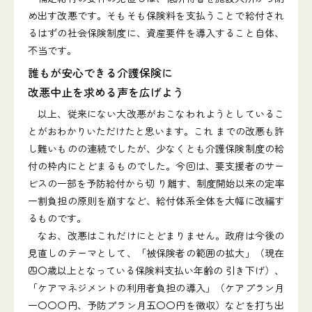
め出す改悪です。そもそも保険料を支払うことで給付され
るはずの社会保険制度に、資産要件を導入すること自体、
不当です。
誰もが安心できる介護保険に
改悪中止を求める声を広げよう
以上、従来にない大改悪がおこなわれようとしているこ
とがおわかりいただけたと思います。これ までの改悪も許
し難いものの連続でしたが、少なくとも介護保険制度の給
付の枠内にとどまるものでした。今回は、要支援者のサー
ビスの一部を予防給付から切 り離す、制度開始以来の定率
一割負担の原則を崩すなど、給付体系全体を大幅に改編す
るものです。
なお、改悪はこれだけにとどまりません。政府は今後の
見直しのテーマとして、「被保険者の範囲の拡大」（現在
四〇歳以上となっている保険料支払い年齢の 引き下げ）、
「ケアマネジメントの利用者負担の導入」（ケアプラン月
一〇〇〇円、予防プラン月五〇〇円を徴収）などを打ち出