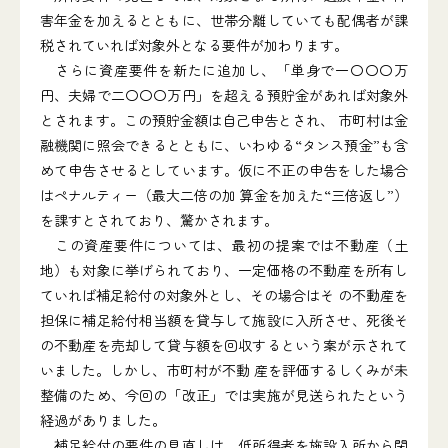
害年金を加えるとともに、世帯分離していても配偶者が課
税されていれば対象外となる要件が加わります。
さらに資産要件を新たに追加し、「単身で一〇〇〇万
円、夫婦で二〇〇〇万円」を超える預貯金があれば対象外
とされます。この預貯金額は自己申告とされ、 市町村は金
融機関に照会できるとともに、いわゆる“タンス預金”も含
めて申告させるとしています。仮に不正の申告をした場合
はペナルティー（最大二倍の加 算金を加えた“三倍返し”）
を課すとされており、驚かされます。
この資産要件については、最初の提案では不動産（土
地）も対象に挙げられており、一定価格の不動産を所有し
ていれば補足給付の対象外とし、その場合はそ の不動産を
担保に補足給付相当額を貸与して施設に入所させ、死後そ
の不動産を売却して貸与額を回収するという案が示されて
いました。しかし、市町村が不動 産を評価するしくみが未
整備のため、今回の「改正」では実施が見送られたという
経過がありました。
補足給付の要件の見直しは、低所得者を施設入所から閉