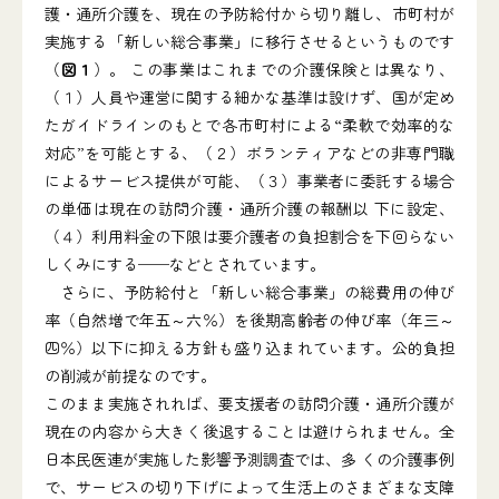
護・通所介護を、現在の予防給付から切り離し、市町村が
実施する「新しい総合事業」に移行させるというものです
（
図１
）。 この事業はこれまでの介護保険とは異なり、
（１）人員や運営に関する細かな基準は設けず、国が定め
たガイドラインのもとで各市町村による“柔軟で効率的な
対応”を可能とする、（２）ボランティアなどの非専門職
によるサービス提供が可能、（３）事業者に委託する場合
の単価は現在の訪問介護・通所介護の報酬以 下に設定、
（４）利用料金の下限は要介護者の負担割合を下回らない
しくみにする──などとされています。
さらに、予防給付と「新しい総合事業」の総費用の伸び
率（自然増で年五～六％）を後期高齢者の伸び率（年三～
四％）以下に抑える方針も盛り込まれています。公的負担
の削減が前提なのです。
このまま実施されれば、要支援者の訪問介護・通所介護が
現在の内容から大きく後退することは避けられません。全
日本民医連が実施した影響予測調査では、多 くの介護事例
で、サービスの切り下げによって生活上のさまざまな支障