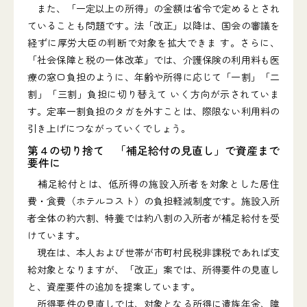
また、「一定以上の所得」の金額は省令で定めるとされ
ていることも問題です。法「改正」以降は、国会の審議を
経ずに厚労大臣の判断で対象を拡大できま す。さらに、
「社会保障と税の一体改革」では、介護保険の利用料も医
療の窓口負担のように、年齢や所得に応じて「一割」「二
割」「三割」負担に切り替えて いく方向が示されていま
す。定率一割負担のタガを外すことは、際限ない利用料の
引き上げにつながっていくでしょう。
第４の切り捨て 「補足給付の見直し」で資産まで
要件に
補足給付とは、低所得の施設入所者を対象とした居住
費・食費（ホテルコスト）の負担軽減制度です。施設入所
者全体の約六割、特養では約八割の入所者が補足給付を受
けています。
現在は、本人および世帯が市町村民税非課税であれば支
給対象となりますが、「改正」案では、所得要件の見直し
と、資産要件の追加を提案しています。
所得要件の見直しでは、対象となる所得に遺族年金、障