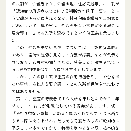
の六割が「介護者不在、介護困難、住居問題等」、二割が
「認知症の周辺症状などによる判断力の低 下・喪失」とい
う実態が明らかにされるなか、社会保障審議会で反対意見
があいついで、厚労省は「やむを得ない事情がある場合は
要介護１・２でも入所を認め る」という修正案を示しまし
た。
この「やむを得ない事情」については、「認知症高齢者
であり、常時の適切な見守り・介護が必要」などが例示さ
れており、市町村の関与のもと、特養ごとに設置されてい
る入所検討委員会で個々に判断するとしています。
しかし、この修正案で重度の在宅待機者や、「やむを得
ない事情」を抱える要介護１・２の入所が保障されたわけ
ではありません。
第一に、重度の待機者ですら入所を申し込んでから一年
待ち、二年待ちが常態化している現実があります。仮に
「やむを得ない事情」があると認められてもす ぐに入所で
きる保障はありません。そもそも特養そのものが絶対的に
不足しているのですから、特養を増やさない限り根本的な