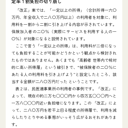
定率１割負担の切り崩し
「改正」案では、「一定以上の所得」（合計所得一六〇
万円、年金収入で二八〇万円以上）の利用者を対象に、利
用料を一割から二割に引き上げる内容が示されています。
保険加入者の二〇％（実際にサービスを利用する人の一
〇％）が対象になると説明されています。
ここで言う「一定以上の所得」は、利用料が二倍になっ
ても負担することが可能かどうかという観点から検討され
たものではありません。あくまでも「高齢者 世帯内で相対
的に高い所得層」という線引きで、“被保険者の二〇％に
あたる人の利用料を引き上げよう”と設定したところ、該
当する金額が二八〇万円だった ということです。
表２は、民医連事業所の利用者の事例です。「改正」に
よって、現在の約二万七○○○円から四万五○○○円へと
一万八○○○円近い負担増になります。この 「改正」によ
って、二八〇万円を若干上回る程度の所得層で、利用を減
らしたりとりやめる事態がいっそう広がるおそれがありま
す。