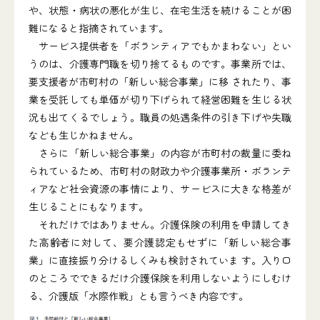
や、状態・病状の悪化が生じ、在宅生活を続けることが困
難になると指摘されています。
サービス提供者を「ボランティアでもかまわない」とい
うのは、介護専門職を切り捨てるものです。事業所では、
要支援者が市町村の「新しい総合事業」に移 されたり、事
業を受託しても単価が切り下げられて経営困難を生じる状
況も出てくるでしょう。職員の処遇条件の引き下げや失職
なども生じかねません。
さらに「新しい総合事業」の内容が市町村の裁量に委ね
られているため、市町村の財政力や介護事業所・ボランテ
ィアなど社会資源の事情により、サービスに大きな格差が
生じることにもなります。
それだけではありません。介護保険の利用を申請してき
た高齢者に対して、要介護認定もせずに「新しい総合事
業」に直接振り分けるしくみも検討されていま す。入り口
のところでできるだけ介護保険を利用しないようにしむけ
る、介護版「水際作戦」とも言うべき内容です。