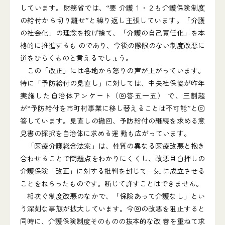
しています。財務省では、“要 介護１・２も介護保険制度
の給付から切り離せ”と繰り返し主張しています。「介護
の社会化」の理念を投げ捨て、「介護の自己責任化」を本
格的に推進するも のであり、今後の際限のない制度改悪に
道をひらくものと言えるでしょう。
この「改正」には各地から怒りの声が上がっています。
特に「予防給付の見直し」に対しては、中央社保協が昨年
実施した自治体アンケート（回答五一五） で、三割超
が“予防給付を市町村事業に移し替えることは不可能”と回
答しています。見直しの撤回、予防給付の継続を求める意
見書の採択を自治体に求める運 動も広がっています。
「医療介護総合法案」は、性質の異なる医療改悪と抱き
合わせることで問題点をわかりにくくし、改悪目白押しの
介護保険「改正」に対する批判を封じて一気 に成立させる
ことをねらったものです。断じて許すことはできません。
相次ぐ制度改悪のなかで、「保険あって介護なし」とい
う深刻な事態が拡大しています。今回の改悪を阻止すると
同時に、介護保険制度そのものの抜本的な改 善を重ねて求