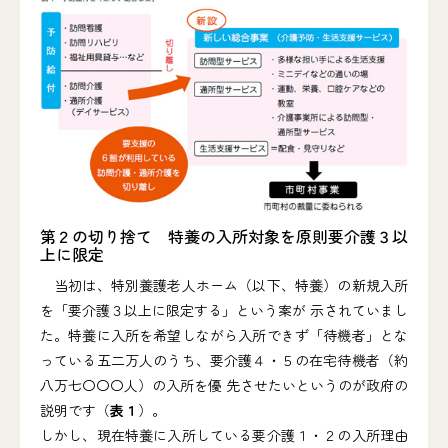
第２の切り捨て 特養の入所対象を原則要介護３以
上に限定
当初は、特別養護老人ホーム（以下、特養）の新規入所
を「要介護３以上に限定する」という案が 示されていまし
た。特養に入所を希望しながら入所できず「待機者」とな
っている五二万人のうち、要介護４・５の在宅待機者（約
八万七〇〇〇人）の入所を優 先させたいというのが政府の
説明です（
表１
）。
しかし、現在特養に入所している要介護１・２の入所理由