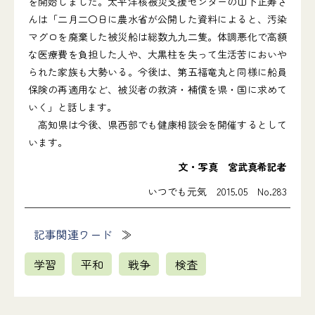
を開始しました。太平洋核被災支援センターの山下正寿さ
んは「二月二〇日に農水省が公開した資料によると、汚染
マグロを廃棄した被災船は総数九九二隻。体調悪化で高額
な医療費を負担した人や、大黒柱を失って生活苦においや
られた家族も大勢いる。今後は、第五福竜丸と同様に船員
保険の再適用など、被災者の救済・補償を県・国に求めて
いく」と話します。
高知県は今後、県西部でも健康相談会を開催するとして
います。
文・写真 宮武真希記者
いつでも元気 2015.05 No.283
記事関連ワード
学習
平和
戦争
検査