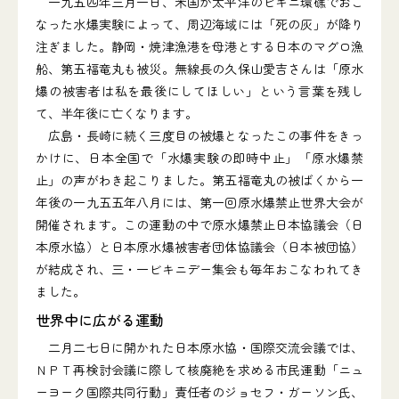
一九五四年三月一日、米国が太平洋のビキニ環礁でおこ
なった水爆実験によって、周辺海域には「死の灰」が降り
注ぎました。静岡・焼津漁港を母港とする日本のマグロ漁
船、第五福竜丸も被災。無線長の久保山愛吉さんは「原水
爆の被害者は私を最後にしてほしい」という言葉を残し
て、半年後に亡くなります。
広島・長崎に続く三度目の被爆となったこの事件をきっ
かけに、日本全国で「水爆実験の即時中止」「原水爆禁
止」の声がわき起こりました。第五福竜丸の被ばくから一
年後の一九五五年八月には、第一回原水爆禁止世界大会が
開催されます。この運動の中で原水爆禁止日本協議会（日
本原水協）と日本原水爆被害者団体協議会（日本被団協）
が結成され、三・一ビキニデー集会も毎年おこなわれてき
ました。
世界中に広がる運動
二月二七日に開かれた日本原水協・国際交流会議では、
ＮＰＴ再検討会議に際して核廃絶を求める市民運動「ニュ
ーヨーク国際共同行動」責任者のジョセフ・ガーソン氏、