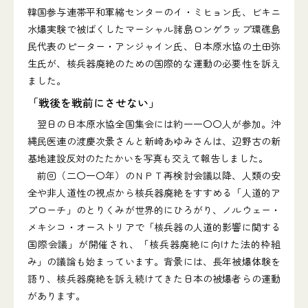
韓国参与連帯平和軍縮センターのイ・ミヒョン氏、ビキニ
水爆実験で被ばくしたマーシャル諸島ロンゲラップ環礁島
民代表のピーター・アンジャイン氏、日本原水協の土田弥
生氏が、核兵器廃絶のための国際的な運動の必要性を訴え
ました。
「戦後を戦前にさせない」
翌日の日本原水協全国集会には約一一〇〇人が参加。沖
縄民医連の渡慶次景さんと新崎あゆみさんは、辺野古の新
基地建設反対のたたかいを写真も交えて報告しました。
前回（二〇一〇年）のＮＰＴ再検討会議以降、人類の安
全や非人道性の視点から核兵器廃絶をすすめる「人道的ア
プローチ」のとりくみが世界的にひろがり、ノルウェー・
メキシコ・オーストリアで「核兵器の人道的影響に関する
国際会議」が開催され、「核兵器廃絶に向けた法的枠組
み」の議論も始まっています。背景には、長年被爆体験を
語り、核兵器廃絶を訴え続けてきた日本の被爆者らの運動
があります。