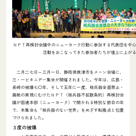
ＮＰＴ再検討会議中のニューヨーク行動に参加する代表団を中
活動をおこなってきた参加者たちが壇上に上が
二月二七日～三月一日、静岡県焼津市をメーン会場に、
三・一ビキニデー集会が開催されました。今年は、広島・
長崎の被爆七〇年、そして五年に一度、核兵器全面禁止・
廃絶の実現にむけたＮＰＴ（核兵器不拡散条約）再検討会
議が国連本部（ニューヨーク）で開かれる特別な節目の年
で、本集会も「核兵器のない世界」をめざす転換点と位置
づけられました。
３度の被爆