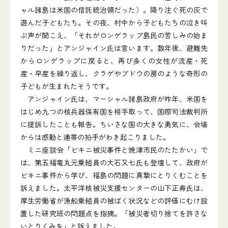
ャル諸島は米国の信託統治領だった）。降り注ぐ死の灰で
遊んだ子どもたち。その夜、村中から子どもたちの泣き叫
ぶ声が聞こえ、「それがロンゲラップ島民の苦しみの始ま
りだった」とアンジャイン氏は言います。数年後、避難先
からロンゲラップに戻ると、再び多くの女性が流産・死
産・早産を繰り返し、クラゲやブドウの房のような奇形の
子どもが生まれたそうです。
アンジャイン氏は、マーシャル諸島政府が昨年、米国を
はじめ九つの核兵器保有国を相手取って、国際司法裁判所
に提訴したことも報告。ちいさな国の大きな勇気に、会場
からは感動と連帯の拍手がわき起こりました。
ミニ座談会「ビキニ被災事件と焼津市民のたたかい」で
は、第五福竜丸元乗組員の大石又七氏も登壇して、政府が
ビキニ事件から学び、福島の問題に真摯にとりくむことを
訴えました。太平洋核被災支援センターの山下正寿氏は、
厚生労働省が漁船乗組員の被ばく状況などの評価にむけ設
置した研究班の問題点を指摘。「被災者切り捨てを許さな
いとりくみを」と訴えました。