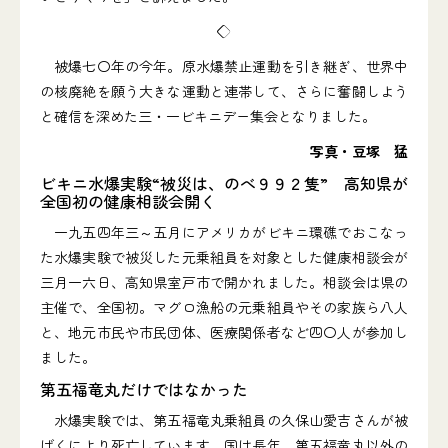
◇
被爆七〇年の今年。原水爆禁止運動を引き継ぎ、世界中
の核廃絶を願う大きな運動と連帯して、さらに奮闘しよう
と確信を深めた三・一ビキニデー集会となりました。
写真・豆塚 猛
ビキニ水爆実験“被災は、のべ９９２隻” 高知県が
全国初の健康相談会開く
一九五四年三～五月にアメリカがビキニ環礁でおこなっ
た水爆実験で被災した元乗組員を対象とした健康相談会が
三月一六日、高知県室戸市で開かれました。相談会は県の
主催で、全国初。マグロ漁船の元乗組員やその家族ら八人
と、地元市民や市民団体、医療関係者など四〇人が参加し
ました。
第五福竜丸だけではなかった
水爆実験では、第五福竜丸乗組員の久保山愛吉さんが被
ばくにより死亡しています。国は長年、第五福竜丸以外の