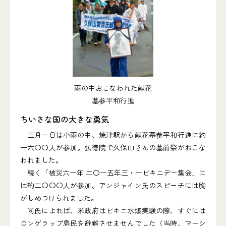
雨の中おこなわれた献花
墓参平和行進
ちいさな国の大きな勇気
三月一日は小雨の中、焼津駅から献花墓参平和行進に約
一六〇〇人が参加。弘徳院で久保山さんの墓前祭がおこな
われました。
続く「被災六一年 二〇一五年三・一ビキニデー集会」に
は約二〇〇〇人が参加。アンジャイン氏のスピーチには胸
がしめつけられました。
同氏によれば、米政府はビキニ水爆実験の際、すぐには
ロンゲラップ島民を避難させませんでした（当時、マーシ