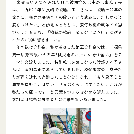
来賓あいさつをされた日本被団協の田中熙巳事務局長
は、一九四五年に長崎で被爆。田中さんは「被爆七〇年の
節目に、核兵器廃絶と国の償いという悲願に、たしかな道
筋をつけたい」と訴えるとともに、安倍政権の戦争する国
づくりにもふれ、「戦後が戦前にならないように」と話さ
れたのが胸に響きました。
その後は分科会。私が参加した第五分科会では、「福島
第一原発事故から四年?被災地のたたかいを全国に」をテ
ーマに交流しました。特別報告をおこなった渡部チイ子さ
んは、南相馬市に暮らしていました。原発事故後、息子た
ちが孫を連れて避難したことなどにふれ、「もう息子らと
農業を営むことはない」「元のくらしに戻りたい。これが
私たちの願いです」と言葉をつまらせながら訴えました。
参加者は福島の被災者との連帯を誓いあいました。