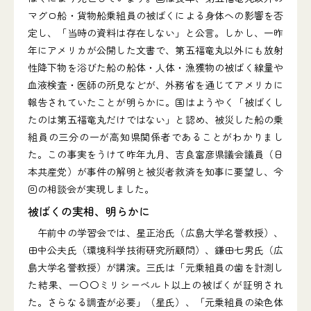
マグロ船・貨物船乗組員の被ばくによる身体への影響を否
定し、「当時の資料は存在しない」と公言。しかし、一昨
年にアメリカが公開した文書で、第五福竜丸以外にも放射
性降下物を浴びた船の船体・人体・漁獲物の被ばく線量や
血液検査・医師の所見などが、外務省を通じてアメリカに
報告されていたことが明らかに。国はようやく「被ばくし
たのは第五福竜丸だけではない」と認め、被災した船の乗
組員の三分の一が高知県関係者であることがわかりまし
た。この事実をうけて昨年九月、吉良富彦県議会議員（日
本共産党）が事件の解明と被災者救済を知事に要望し、今
回の相談会が実現しました。
被ばくの実相、明らかに
午前中の学習会では、星正治氏（広島大学名誉教授）、
田中公夫氏（環境科学技術研究所顧問）、鎌田七男氏（広
島大学名誉教授）が講演。三氏は「元乗組員の歯を計測し
た結果、一〇〇ミリシーベルト以上の被ばくが証明され
た。さらなる調査が必要」（星氏）、「元乗組員の染色体