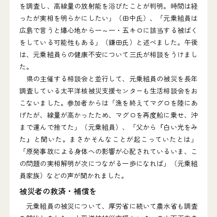
を調査し、高線量の放射能を浴びたことが判明。時間は経
ったが実相を明らかにしたい」（田中氏）、「元乗組員は
広島で言うと爆心地から一～一・五キロに該当する被ばく
をしている可能性もある」（鎌田氏）と述べました。午後
は、元乗組員らの健康不安について三氏が相談をうけまし
た。
県の主催する相談会と並行して、元乗組員の被災を長年
調査している太平洋核被災支援センターも生活相談会をお
こないました。参加者からは「漁を終えてマグロを陸にあ
げたが、線量が高かったため、マグロを再度船に乗せ、沖
まで運んで捨てた」（元乗組員）、「父から『白い光をみ
た』と聞いた。まさかそんなことが起こっていたとは」
「原発事故による身体への影響が心配されているいま、こ
の問題の実相解明が次につながる一歩になれば」（元乗組
員家族）などの声が聞かれました。
被災者の救済・補償を
元乗組員の被災について、厚労省に続いて農水省も調査