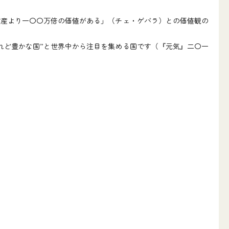
産より一〇〇万倍の価値がある」（チェ・ゲバラ）との価値観の
れど豊かな国”と世界中から注目を集める国です（『元気』二〇一