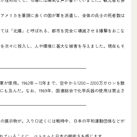
アメリカを筆頭に多くの国が軍を派遣し、全体の兵士の死者数は
ては「北爆」と呼ばれる、都市を完全に壊滅させる爆撃をおこな
器を次々に投入し、人や環境に甚大な被害を与えました。現在もそ
1962年～72年まで、空中から1200～2200万ガロンを散
にも及んだ。なお、1969年、国連総会で化学兵器の使用は禁止さ
の展示物が。入り口近くには戦時中、日本の平和運動団体などが
れていることに、ベトナムと日本の親密さを感じます。