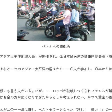
ベトナムの市街地
アジア太平洋地域大会」が開催され、全日本民医連の増田剛副会長（埼
ドなど一七のアジア・太平洋の国々から二二〇人が参加し、日本からは
顔にも言う人がいる。だが、ヨーロッパが破壊しつくされフランスが解
はお金の力が強くなりすぎたからとしか考えられない。かつて貧富の
ルが二〇一一年に著し、ベストセラーとなった『怒れ！ 憤れ！』の一