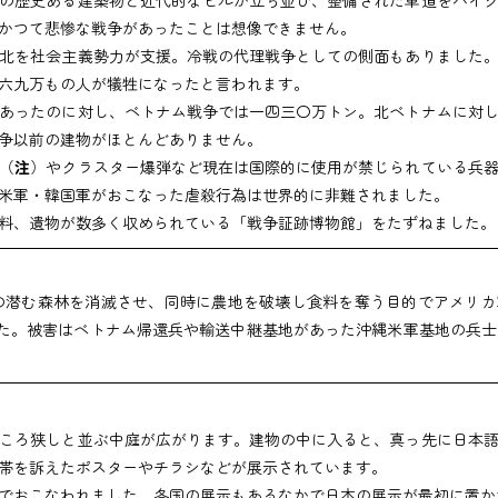
かつて悲惨な戦争があったことは想像できません。
北を社会主義勢力が支援。冷戦の代理戦争としての側面もありました。
六九万もの人が犠牲になったと言われます。
あったのに対し、ベトナム戦争では一四三〇万トン。北ベトナムに対し
争以前の建物がほとんどありません。
（
注
）やクラスター爆弾など現在は国際的に使用が禁じられている兵
米軍・韓国軍がおこなった虐殺行為は世界的に非難されました。
料、遺物が数多く収められている「戦争証跡博物館」をたずねました。
森林を消滅させ、同時に農地を破壊し食料を奪う目的でアメリカ軍が使用。
た。被害はベトナム帰還兵や輸送中継基地があった沖縄米軍基地の兵士
ころ狭しと並ぶ中庭が広がります。建物の中に入ると、真っ先に日本語
帯を訴えたポスターやチラシなどが展示されています。
でおこなわれました。各国の展示もあるなかで日本の展示が最初に置か