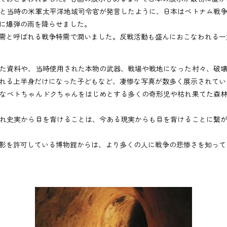
と当時の米軍太平洋地域司令官が発言したように、日本はベトナム戦争
に爆弾の雨を降らせました。
需と呼ばれる戦争特需で潤いました。反戦活動も盛んにおこなわれる一
た資料や、当時使用された本物の武器、戦場や戦地になった村々、破壊
れる上半身だけになった子どもなど、凄惨な写真が数多く展示されてい
なベトちゃんドクちゃんをはじめとする多くの奇形児や枯れ果てた森林
れ史実から目を背けることは、今ある現実からも目を背けることに繋が
影を許可している博物館からは、より多くの人に戦争の悲惨さを知って