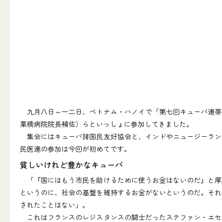
九月八日～一二日、ベトナム・ハノイで「第七回キューバ連帯
栗橋病院院長補佐）らといっしょに参加してきました。
集会にはキューバ諸国民友好協会と、インドやニュージーラン
民医連の参加は今回が初めてです。
貧しいけれど豊かなキューバ
「『国にはもう市民を助けるために使うお金はないのだ』と厚
というのに、社会の基盤を維持するお金がないというのだ。それ
されたことはない」。
これはフランスのレジスタンスの闘士だったステファン・エセ