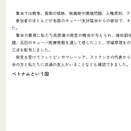
集会では戦争、貧困の根絶、核廃絶や環境問題、人権原則、ア
参加者のほとんどが各国のキューバ友好協会からの参加で、キ
た。
集会の最後に私たち民医連の発言の機会が与えられ、増田副会
題、五回のキューバ医療視察を通して感じたこと、市場原理をの
三点を配布しました。
発言を受けてフィリピンやマレーシア、スリランカの代表から
会の方と私たちに共通の友人がいることなども確認できました。
ベトナムという国