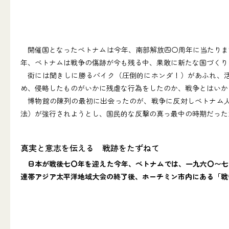
開催国となったベトナムは今年、南部解放四〇周年に当たりま
年、ベトナムは戦争の傷跡が今も残る中、果敢に新たな国づくり
街には聞きしに勝るバイク（圧倒的にホンダ！）があふれ、活
め、侵略したものがいかに残虐な行為をしたのか、戦争とはいか
博物館の陳列の最初に出会ったのが、戦争に反対しベトナム人
法）が強行されようとし、国民的な反撃の真っ最中の時期だった
真実と意志を伝える 戦跡をたずねて
日本が戦後七〇年を迎えた今年、ベトナムでは、一九六〇〜七
連帯アジア太平洋地域大会の終了後、ホーチミン市内にある「戦