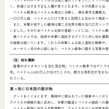
く、歩道にはさまざまな人種が見てとれます。その光景からは、
ベトナム戦争はベトナムを南北に分断し、南を資本主義勢力、
一〇〇万人超、ベトナム人だけで見ると民間人も合わせて推定一
また、米軍が投下した爆弾は第二次世界大戦が五〇〇万トンで
いました。そのためベトナム北部の首都ハノイには、ベトナム戦
南ベトナムでは、政府や米軍に抵抗するゲリラに対し枯れ葉剤
の被害は続いています。これらの米軍による非人道的な戦略や、
ホーチミン市の中心部にあり、ベトナム戦争に関する写真や資
（注）枯れ葉剤
猛毒のダイオキシンを含む混合物。ベトナム戦争ではゲリラの潜む
布。ベトナム人400万人が浴びたとされ、膨大な奇形児が生まれ
れている。
真っ先に日本語の展示物
ゲートをくぐるとまず、戦時中に使われていた戦車やヘリがと
アメリカの侵略行為に反対し、米軍の撤退とベトナム国民への連
ベトナム戦争に対する反戦運動は、アメリカをはじめ世界各国