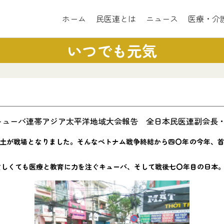
ホーム
民医連とは
ニュース
医療・介
いつでも元気
キューバ連帯アジア太平洋地域大会報告 全日本民医連副会長
土が戦場となりました。そんなベトナム戦争終結から四〇年の今年、
しくても医療と教育に力を注ぐキューバ、そして戦後七〇年目の日本