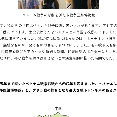
ベトナム戦争の悲劇を訴える戦争証跡博物館
す。私たちの世代はベトナム戦争に強い思い入れがあります。アジアの
に励んでいます。集会後はそんなベトナムという国を視察してきました
気に満ちていました。私が特に印象に残ったのは、ホーチミン（旧サ
に無残なものか、見るものの目をくぎづけにしました。若い欧米人も多
民連帯を掲げたアカハタや新婦人新聞、民青同盟のポスターなど、日
だけに、再び戦争を繰り返させないとの決意を胸に抱いた時間でした。
五年まで続いたベトナム戦争終戦から四〇年を迎えました。ベトナム
争証跡博物館」と、ゲリラ戦の舞台となり長大な地下トンネルのあるク