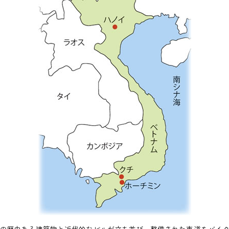
の歴史ある建築物と近代的なビルが立ち並び、整備された車道をバイク