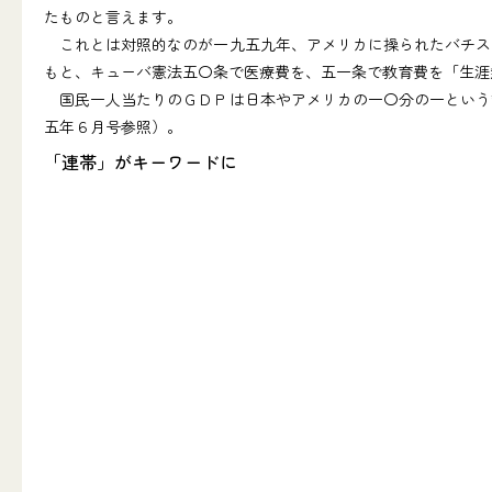
たものと言えます。
これとは対照的なのが一九五九年、アメリカに操られたバチス
もと、キューバ憲法五〇条で医療費を、五一条で教育費を「生涯
国民一人当たりのＧＤＰは日本やアメリカの一〇分の一という貧
五年６月号参照）。
「連帯」がキーワードに