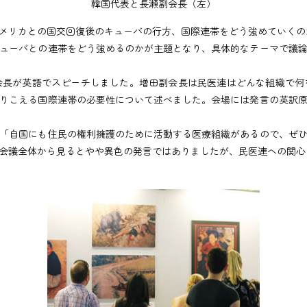
韓国代表と長瀬副会長（左）
メリカとの国交回復後のキューバの行方、国際連帯をどう強めていくの
ューバとの連帯をどう強めるのかが主題となり、具体的なテーマで議論
長が英語でスピーチしました。増田副会長は民医連はどんな組織で何
りこえる国際連帯の必要性について述べました。会場には発言の英訳
「自国にも住民の権利擁護のために活動する医療組織があるので、ぜひ
会議全体から見るとやや異色の発言ではありましたが、民医連への関心