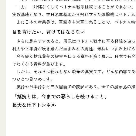
一方、「沖縄なくしてベトナム戦争は続けることができない」
実験基地となり、在日米軍基地から飛び立った爆撃機はベトナム
また日本の産業界は、軍需品を米軍に売ることで、ベトナム特
目を背けたい、背けてはならない
さらに足をすすめると、展示はベトナム戦争に至る経緯を追っ
村人や下半身が吹き飛んだ血まみれの男性、米兵につまみ上げら
今も続く枯れ葉剤の被害を伝える資料も多く展示。日本で有名
けたくなる資料が並びます。
しかし、それらは紛れもない戦争の真実です。どんな内容であ
つひとつ見つめます。
英語や日本語など三カ国語での表記があり、全ての展示品の撮
「抵抗とは、今までの暮らしを続けること」
長大な地下トンネル