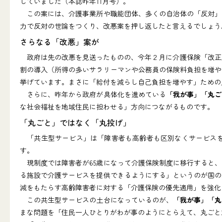
していました（本誌昨年11月号）。
この案には、介護事業所や職能団体、多くの自治体の「反対」
力で反対の世論をつくり、改悪案を押し返したと言えるでしょう
さらなる「改悪」案が
政府は先の改悪を見送ったものの、今年２月に介護保険「改正」
割の導入（所得の多いサラリーマンや公務員の保険料負担を増や
挙げています。まさに「給付を減らし自己負担を増やす」ための
さらに、昨年から政府が具体化を進めている
「我が事」「丸ご
な社会福祉を地域住民に担わせる」方向につながるものです。
「丸ごと」ではなく「丸投げ」
「共生型サービス」は「障害者も高齢者も区別なくサービスを
す。
現制度では障害者が65歳になって介護保険制度に移行すると、
る施設で介護サービスを提供できるようにする」というのが国の
減をもたらす高齢障害者に対する「介護保険の優先適用」を強化
この共生型サービスの土台になっているのが、
「我が事」「丸
まな問題を「住民一人ひとりがわが事のようにとらえて、丸ごと