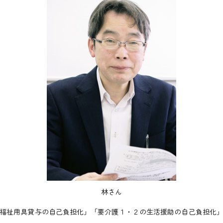
林さん
福祉用具貸与の自己負担化」「要介護１・２の生活援助の自己負担化」