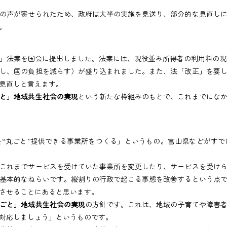
の声が寄せられたため、政府は大半の実施を見送り、部分的な見直しに
。
法案を国会に提出しました。法案には、現役並み所得者の利用料の現行
し、国の負担を減らす）が盛り込まれました。また、法「改正」を要
見直しと言えます。
と」地域共生社会の実現
という新たな枠組みのもとで、これまでにな
“丸ごと”提供できる事業所をつくる」というもの。富山県などがすで
これまでサービスを受けていた事業所を変更したり、サービスを受け
基本的なねらいです。縦割りの行政で起こる事態を改善するという点
させることにあると思います。
ごと」地域共生社会の実現
の方針です。これは、地域の子育てや障害
対応しましょう」というものです。