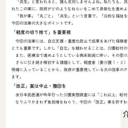
「共生」と言われると、誰も反対しませんよね。私たちも、共
れたこの案に、政府がどのようなねらいをこめて具体化を進めよ
「我が事」「丸ごと」「共生」という言葉で、「公的な福祉を
今回の法案の大きなポイントです。
「軽度の切り捨て」を重要視
今回の法案には、自立支援・重度化防止で成果をあげた保険者
とても重要です。しかし「自立」を競わせることは、介護給付の
また、医療法で進めようとしている病床削減に伴い、その受け
さらに引き続き検討する課題として、軽度者（要介護１・２）
明確に入っていることから、政府が重要視している次の改革のテ
ます。
「改正」案は中止・撤回を
全日本民医連が昨年行った介護実態調査には「これ以上、給付
なりふりかまわず負担増をねらう、今回の「改正」案を許すわ