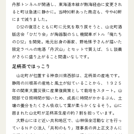
丹那トンネルが開通し、東海道本線が熱海経由に変更され
ると町は急速に静かに。当時90軒あった商店も、今や40軒
にまで減りました。
Ｄ52の復活とともに町に元気を取り戻そうと、山北町酒
販店会「ひだり会」が陶器製のＳＬ機関車ボトル「俺たち
のＤ52」を開発。地元出身の画家、野地悌子さんが描いた
限定ラベルの地酒「丹沢山」とセットで買えば、ＳＬ談義
がさらに盛り上がること間違いなしです。
足柄茶でほっこり
山北町が位置する神奈川県西部は、足柄茶の産地です。
静岡の川根茶の産地と風土が似ていることから、１９２５
年の関東大震災後に産業復興策として栽培をスタート。山
間部で日照時間が短いため、成長に時間がかかるぶん、土
壌の養分をたくさん吸収して葉が柔らかくなるそう。山に
囲まれた山北町が足柄茶生産の約７割を担っています。
大野山にほど近い共和地区で、山林保全活動などを行っ
ているＮＰＯ法人「共和のもり」理事長の井上正文さんに