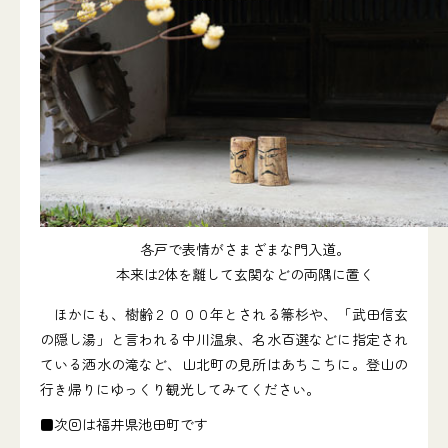
各戸で表情がさまざまな門入道。
本来は2体を離して玄関などの両隅に置く
ほかにも、樹齢２０００年とされる箒杉や、「武田信玄
の隠し湯」と言われる中川温泉、名水百選などに指定され
ている洒水の滝など、山北町の見所はあちこちに。登山の
行き帰りにゆっくり観光してみてください。
■次回は福井県池田町です