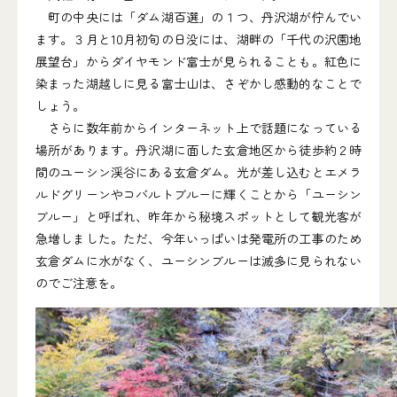
町の中央には「ダム湖百選」の１つ、丹沢湖が佇んでい
ます。３月と10月初旬の日没には、湖畔の「千代の沢園地
展望台」からダイヤモンド富士が見られることも。紅色に
染まった湖越しに見る富士山は、さぞかし感動的なことで
しょう。
さらに数年前からインターネット上で話題になっている
場所があります。丹沢湖に面した玄倉地区から徒歩約２時
間のユーシン渓谷にある玄倉ダム。光が差し込むとエメラ
ルドグリーンやコバルトブルーに輝くことから「ユーシン
ブルー」と呼ばれ、昨年から秘境スポットとして観光客が
急増しました。ただ、今年いっぱいは発電所の工事のため
玄倉ダムに水がなく、ユーシンブルーは滅多に見られない
のでご注意を。