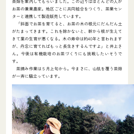
茶畑を案内してもらいました。この辺りはほとんどの人が
お茶の兼業農家。地区ごとに共同組合をつくり、茶業セン
ターと連携して製造販売しています。
「斜面でお茶を育てると、お茶の木の根元にだんだん土
がたまってきます。これを除かないと、幹から根が生えて
きて葉の生育が悪くなる。木の寿命は約40年と言われます
が、丹念に育てればもっと長生きするんですよ」と井上さ
ん。今後は有機栽培のお茶づくりにも挑戦したいそうで
す。
茶摘み作業は５月上旬から。今まさに、山肌を覆う茶畑
が一斉に騒立っています。