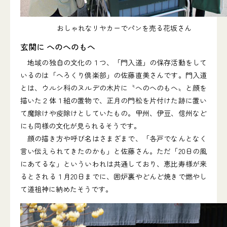
おしゃれなリヤカーでパンを売る花坂さん
玄関に へのへのもへ
地域の独自の文化の１つ、「門入道」の保存活動をして
いるのは「へろくり倶楽部」の佐藤直美さんです。門入道
とは、ウルシ科のヌルデの木片に〝へのへのもへ〟と顔を
描いた２体１組の置物で、正月の門松を片付けた跡に置い
て魔除けや疫除けとしていたもの。甲州、伊豆、信州など
にも同様の文化が見られるそうです。
顔の描き方や呼び名はさまざまで、「各戸でなんとなく
言い伝えられてきたのかも」と佐藤さん。ただ「20日の風
にあてるな」といういわれは共通しており、恵比寿様が来
るとされる１月20日までに、囲炉裏やどんど焼きで燃やし
て道祖神に納めたそうです。