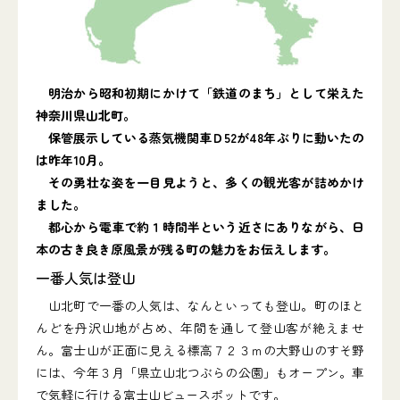
明治から昭和初期にかけて
「鉄道のまち」として栄えた
神奈川県山北町。
保管展示している蒸気機関車Ｄ52が
48年ぶりに動いたの
は昨年10月。
その勇壮な姿を一目見ようと、多くの観光客が詰めかけ
ました。
都心から電車で約１時間半という近さにありながら、
日
本の古き良き原風景が残る町の魅力をお伝えします。
一番人気は登山
山北町で一番の人気は、なんといっても登山。町のほと
んどを丹沢山地が占め、年間を通して登山客が絶えませ
ん。富士山が正面に見える標高７２３ｍの大野山のすそ野
には、今年３月「県立山北つぶらの公園」もオープン。車
で気軽に行ける富士山ビュースポットです。