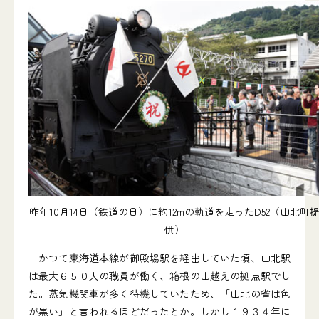
昨年10月14日（鉄道の日）に約12mの軌道を走ったD52（山北町
供）
かつて東海道本線が御殿場駅を経由していた頃、山北駅
は最大６５０人の職員が働く、箱根の山越えの拠点駅でし
た。蒸気機関車が多く待機していたため、「山北の雀は色
が黒い」と言われるほどだったとか。しかし１９３４年に