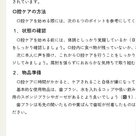
されています。
口腔ケアの方法
口腔ケアを始める際には、次の６つのポイントを参考にしてく
１．状態の確認
口腔ケアを始める前には、体調としっかり覚醒しているか（目
をしっかり確認しましょう。口腔内に食べ物が残っていないか、
次に本人に声を掛け、これから口腔ケアを行うことをしっかり
ジしてみましょう。肩肘を張らずにおおらかな気持ちで取り組む
２．物品準備
口腔ケアに時間がかかると、ケアされること自体が嫌になって
基本的な使用物品は、歯ブラシ、水を入れるコップや吸い飲み
用のスポンジブラシやガーゼがあるとより良いでしょう（
図１
）
歯ブラシは毛先の開いたものや黄ばんで歯垢が付着したものは
ださい。