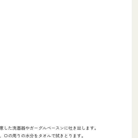
意した洗面器やガーグルベースンに吐き出します。
、口の周りの水分をタオルで拭きとります。