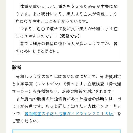
体重が重い人ほど、重さを支えるため骨が丈夫にな
ります。また統計により、黒人より白人が骨粗しょう
症になりやすいことも分かっています。
つまり、色白で痩せて髪が長い美人が骨粗しょう症
になりやすいのです！
（冗談です）
巷では細身の体型に憧れる人が多いようですが、骨
のためにもほどほどに。
診断
骨粗しょう症の診断は問診や診察に加えて、骨密度測定
とＸ線写真（レントゲン）で調べます。血液検査（骨代謝
マーカー）も多種類あり、治療の前後で測定されます。
また胸椎や腰椎の圧迫骨折があった場合の診断には、Ｍ
ＲＩが有用です。もっと詳しく知りたい方はインターネッ
トで「
骨粗鬆症の予防と治療ガイドライン２０１５版
」を
ご覧ください。