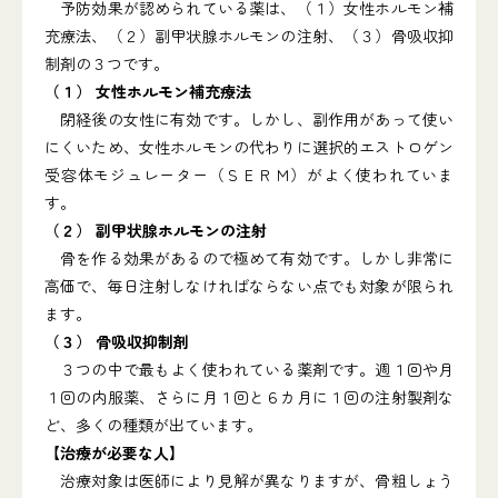
予防効果が認められている薬は、（１）女性ホルモン補
充療法、（２）副甲状腺ホルモンの注射、（３）骨吸収抑
制剤の３つです。
（１） 女性ホルモン補充療法
閉経後の女性に有効です。しかし、副作用があって使い
にくいため、女性ホルモンの代わりに選択的エストロゲン
受容体モジュレーター（ＳＥＲＭ）がよく使われていま
す。
（２） 副甲状腺ホルモンの注射
骨を作る効果があるので極めて有効です。しかし非常に
高価で、毎日注射しなければならない点でも対象が限られ
ます。
（３） 骨吸収抑制剤
３つの中で最もよく使われている薬剤です。週１回や月
１回の内服薬、さらに月１回と６カ月に１回の注射製剤な
ど、多くの種類が出ています。
【治療が必要な人】
治療対象は医師により見解が異なりますが、骨粗しょう