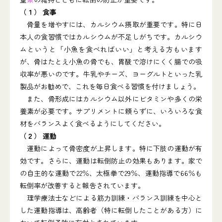
（１） 食事
骨量を増やすには、カルシウム摂取が重要です。特に日
本人の食習慣ではカルシウムが不足しがちです。カルシウ
ムというと「小魚を食べればいい」と考える方もいます
が、骨はたとえ小魚の骨でも、胃酸で溶けにくく腸での吸
収率が悪いのです。牛乳やチーズ、ヨーグルトといった乳
製品がお勧めで、これを毎日食べる習慣を付けましょう。
また、骨形成にはカルシウム以外にビタミンや多くの栄
養素が必要です。サプリメントに頼らずに、いろいろな食
材をバランスよく食べるようにしてください。
（２） 運動
運動によって骨密度が上昇します。特に下肢の運動が有
効です。さらに、運動は転倒防止の効果もあります。家で
の自主的な運動で22％、太極拳で29％、運動指導で66％も
転倒率が改善すると報告されています。
理学療法士などによる筋力訓練・バランス訓練を中心と
した運動指導は、高齢者（特に転倒したことがある方）に