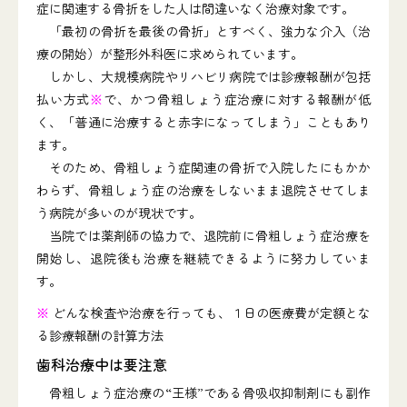
症に関連する骨折をした人は間違いなく治療対象です。
「最初の骨折を最後の骨折」とすべく、強力な介入（治
療の開始）が整形外科医に求められています。
しかし、大規模病院やリハビリ病院では診療報酬が包括
払い方式
※
で、かつ骨粗しょう症治療に対する報酬が低
く、「普通に治療すると赤字になってしまう」こともあり
ます。
そのため、骨粗しょう症関連の骨折で入院したにもかか
わらず、骨粗しょう症の治療をしないまま退院させてしま
う病院が多いのが現状です。
当院では薬剤師の協力で、退院前に骨粗しょう症治療を
開始し、退院後も治療を継続できるように努力していま
す。
※
どんな検査や治療を行っても、１日の医療費が定額とな
る診療報酬の計算方法
歯科治療中は要注意
骨粗しょう症治療の“王様”である骨吸収抑制剤にも副作