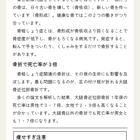
の骨は、日々古い骨を壊して（骨吸収）、新しい骨を作っ
ています（骨形成）。健康な骨ではこの２つの働きがつり
合っています。
骨粗しょう症とは、骨形成が骨吸収より弱くなることで
骨密度が低下し、骨がもろくなる病気です。発症すると、
転んで手をついたり、くしゃみをするだけで骨折すること
があります。
骨折で死亡率が３倍
骨粗しょう症関連の骨折は、その後の生命にも影響を及
ぼします。最も問題になるのが、足の付け根が折れる大腿
骨近位部骨折です。
多くの論文を解析した結果、大腿骨近位部骨折１年後の
死亡率は男性で３・７倍、女性で２・９倍も高くなること
が分かっています。大腿骨以外の骨折でも死亡率が男女と
も１・７倍になります。
痩せすぎ注意