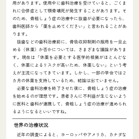
用があります。使用中に歯科治療を受けていると、ごくま
れに合併症として顎骨壊死が発生することがあります。そ
のため、骨粗しょう症の治療中に抜歯が必要になったら、
歯科医師から「薬を止めてください」と言われることがあ
ります。
抜歯などの歯科治療前に、骨吸収抑制剤の服用を一旦止
める（休薬）か否かについては、さまざまな議論がありま
す。現在は「休薬を必要とする医学的根拠がほとんどな
く、休薬によるリスクが高いため、休薬しない」という考
えが主流になってきています。しかし、一部の学会では２
カ月の休薬を支持しているため、結論は出ていません。
必要な歯科治療を終了させた後に、骨粗しょう症の治療
を始めるのが理想です。患者さんに不利益が生じないよう
に医科と歯科が連携して、骨粗しょう症の治療が進められ
るようになるといいですね。
世界の治療状況
近年の調査によると、ヨーロッパやアメリカ、カナダな