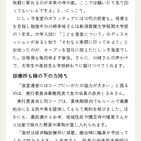
気軽に寄れるのが本来の寺の姿。ここでは騒いだり走り回
ってもいいんですよ」と、にっこり。
にしっ子食堂のボランティアには10代の若者も。保育士
を目指し勉強中の川崎幸祐さんは新潟青陵大学短期大学部
の１年生。大学入試に「こども食堂について」のディスカ
ッションがあると知り「それなら実際に行ってみよう」と
出会ったのが、オープンを翌日に控えたにしっ子食堂でし
た。合格後も毎回休まず参加。さらに、川崎さんの声かけ
で、大学生や高校生も学校終わりに駆けつけてくれます。
診療所も縁の下の力持ち
「食堂運営にはコープにいがたの協力が大きい」と語る
のは、実行委員会事務局長で友の会員の赤井くるみさん。
実行委員会と同コープは、賞味期限内でもルールで廃棄
処分になる肉や魚を提供してもらう契約を結びました。ほ
かにも、農民連からお米、地域住民や護念寺の檀家さんか
らは家で採れた野菜や果物が差し入れられます。
「食材は坂井輪診療所に保管。搬出時に職員が手伝って
くれて助かります」と赤井さん。所長の安達哲夫医師は