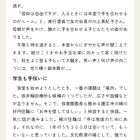
過ぎ。
「信仰は自由ですが、入るときには本堂で手を合わせる
のがルール」と、実行委員で友の会員の川上真紀子さん。
母親が声をかけ、静かに手を合わせる子どもたちの姿があ
りました。
午後５時を過ぎると、本堂からにぎやかな声が聞こえて
きます。紙ひこうきやお手玉を梁に向かって高く投げた
り、柱をよじ登る子もいて大騒ぎ。笑い声と叫び声の向こ
うには、光り輝く御本尊が…。
学生も手伝いに
食堂を始めようとしたとき、一番の課題は「場所」でし
た。坂井輪診療所も候補の１つでしたが、広さや設備など
が足りません。そこで、保育園園長も務める護念寺の細川
好円住職に「お寺を借してほしい」と相談すると快諾。一
気に話が進みました。細川住職は「寺は地域のためにあ
る。それなのに、１年のうち３００日は空いていて、もっ
たいないと思っていました。文化教育の場として、誰でも