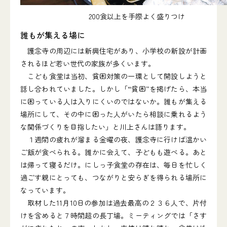
200食以上を手際よく盛りつけ
誰もが集える場に
護念寺の周辺には新興住宅があり、小学校の新設が計画
されるほど若い世代の家族が多くいます。
こども食堂は当初、貧困対策の一環として開設しようと
話し合われていました。しかし「“貧困”を掲げたら、本当
に困っている人は入りにくいのではないか。誰もが集える
場所にして、その中に困った人がいたら相談に乗れるよう
な関係づくりを目指したい」と川上さんは語ります。
１週間の疲れが溜まる金曜の夜、護念寺に行けば温かい
ご飯が食べられる。誰かに会えて、子どもも遊べる。あと
は帰って寝るだけ。にしっ子食堂の存在は、毎日を忙しく
過ごす親にとっても、つながりと安らぎを得られる場所に
なっています。
取材した11月10日の参加は過去最高の２３６人で、片付
けを含めると７時間超の長丁場。ミーティングでは「さす