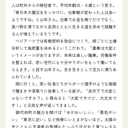
人は町外からの移住者で、平均年齢28・８歳という若さ。
「東日本大震災をきっかけに、仕事観が変わった人は多い
ようですね」と山本さん。仕事でお金を稼ぐだけでなく、
食べ物を育てながら自然とともに生きる道を求めて就職す
る人が増えているそうです。
ベジアーツでは有機肥料を独自につくり、畑ごとに土壌
分析して施肥量を決めるというこだわり。「農業は大変と
いうイメージがありますが、本来は楽しい職業。労働条件
を整えれば、若い世代にも十分やりがいをもって働いても
らえます」と話す山本さん。生き生きとして活力に満ちあ
ふれていました。
畑に行くと、若い社員たちがスポーツ選手のような服装
で種まきや草取りに従事している姿が。「炎天下で大変じ
ゃないですか？」と尋ねると「大変ですけど、大丈夫で
す！」と元気な声が返ってきました。
御代田町の魅力を聞けば「水がおいしい」「景色がい
い」「東京に近い」など枚挙にいとまがないほど。太陽の
光とともに生産者の笑顔もたっぷり注がれて育つレタス