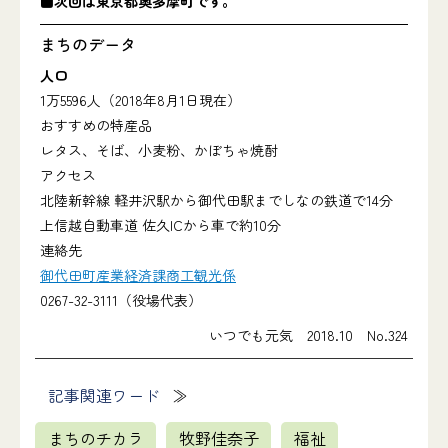
■次回は東京都奥多摩町です。
まちのデータ
人口
1万5596人（2018年8月1日現在）
おすすめの特産品
レタス、そば、小麦粉、かぼちゃ焼酎
アクセス
北陸新幹線 軽井沢駅から御代田駅までしなの鉄道で14分
上信越自動車道 佐久ICから車で約10分
連絡先
御代田町産業経済課商工観光係
0267-32-3111（役場代表）
いつでも元気 2018.10 No.324
記事関連ワード
まちのチカラ
牧野佳奈子
福祉