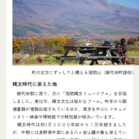
町の北方にずっしりと構える浅間山（御代田町提供）
縄文時代に栄えた地
御代田駅に戻り、次に「浅間縄文ミュージアム」を目指
しました。実は今、縄文文化は秘かなブーム。昨年から関
連書籍が複数出版されているほか、東京を中心にドキュメ
ンタリー映画や博物館での特別展が相次いでいます。
縄文時代は約1万３０００年前から１万年続きました
が、中期には長野県中部にある八ヶ岳山麓が最も栄えてい