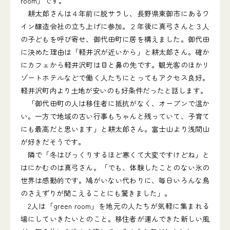
room」です。
耕太郎さんは４年前に脱サラし、長野県東御市にあるワ
イン醸造会社の立ち上げに参加。２年後に真弓さんと３人
の子どもを呼び寄せ、御代田町に居を構えました。御代田
に決めた理由は「軽井沢が近いから」と耕太郎さん。確か
にカフェから軽井沢町は目と鼻の先です。観光客のほかリ
ゾートホテルなどで働く人たちにとってもアクセス良好。
軽井沢町内より土地が安いのも好条件だったと話します。
「御代田町の人は移住者に抵抗がなく、オープンで温か
い。一方で地域の古い行事もちゃんと残っていて、子育て
にも最高だと思います」と耕太郎さん。富士山より浅間山
が好きだそうです。
隣で「冬はびっくりするほど寒くて大変ですけどね」と
はにかむのは真弓さん。「でも、体験したことのない氷の
世界は感動的です。鳩がいない代わりに、毎日いろんな鳥
のさえずりが聞こえることにも驚きました」。
2人は「green room」を地元の人たちが気軽に集まれる
場にしていきたいとのこと。移住者が運んできた新しい風