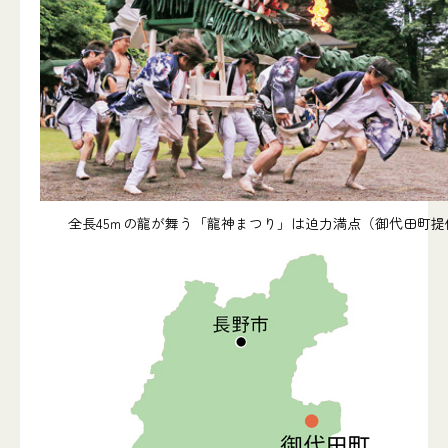
全長45ｍの龍が舞う「龍神まつり」は迫力満点（御代田町提