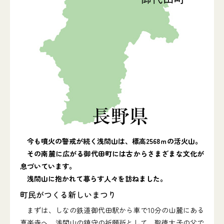
今も噴火の警戒が続く浅間山は、標高2568ｍの活火山。
その南麓に広がる御代田町には古からさまざまな文化が
息づいています。
浅間山に抱かれて暮らす人々を訪ねました。
町民がつくる新しいまつり
まずは、しなの鉄道御代田駅から車で10分の山麓にある
真楽寺へ。浅間山の鎮守の祈願所として、聖徳太子の父で