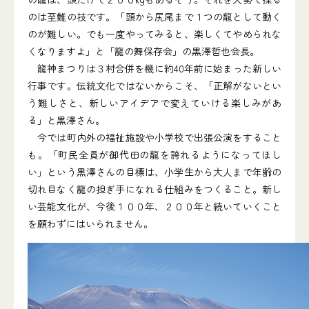
のは至難の技です。「頭から尻尾まで１つの龍として動く
のが難しい。でも一度やってみると、楽しくてやめられな
くなりますよ」と「龍の舞保存会」の黒澤哲也会長。
龍神まつりは３村合併を機に約40年前に始まった新しい
行事です。伝統文化ではないからこそ、「正解がないとい
う難しさと、新しいアイデアで変えていける楽しみがあ
る」と黒澤さん。
今では町内外の福祉施設や小学校で出張公演をすること
も。「町民全員が御代田の龍を誇れるようになってほし
い」という黒澤さんの目標は、小学生から大人まで年齢の
切れ目なく龍の担ぎ手になれる仕組みをつくること。新し
い芸能文化が、今後１００年、２００年と続いていくこと
を願わずにはいられません。