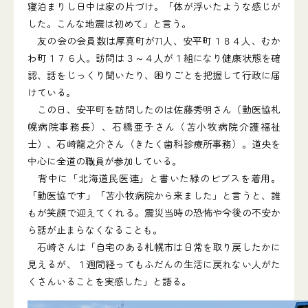
寝泊まりし日中は家の片づけ。「体が浮いたような感じが
した。こんな地震は初めて」と言う。
友の会の会員数は厚真町が71人、安平町１８４人、むか
わ町１７６人。訪問は３～４人が１組になり健康状態を確
認、話をじっくり聞いたり、困りごとを把握して行政に届
けている。
この日、安平町を訪問したのは佐藤秀明さん（勤医協札
幌病院事務長）、石橋亜子さん（苫小牧病院介護福祉
士）、石崎龍之介さん（きたく歯科診療所事務）。道央を
中心に全道の職員が参加している。
背中に「北海道民医連」と書いた緑のビブスを着用。
「勤医協です」「苫小牧病院から来ました」と言うと、誰
もが笑顔で迎えてくれる。震災当時の恐怖や今後の不安か
ら話が止まらなくなることも。
石崎さんは「自宅のある札幌市は日常を取り戻したかに
見えるが、１週間経ってもふだんの生活に戻れない人がた
くさんいることを実感した」と語る。