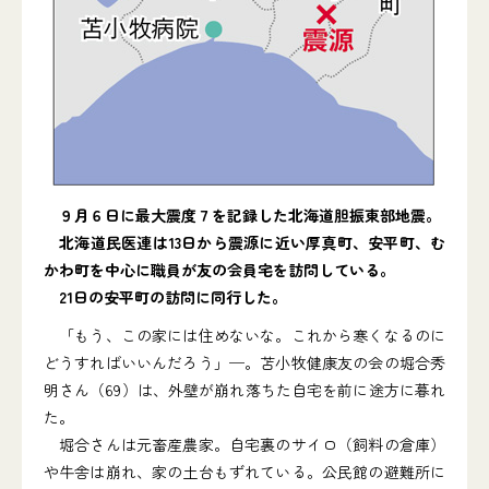
９月６日に最大震度７を記録した北海道胆振東部地震。
北海道民医連は13日から震源に近い厚真町、安平町、む
かわ町を中心に職員が友の会員宅を訪問している。
21日の安平町の訪問に同行した。
「もう、この家には住めないな。これから寒くなるのに
どうすればいいんだろう」─。苫小牧健康友の会の堀合秀
明さん（69）は、外壁が崩れ落ちた自宅を前に途方に暮れ
た。
堀合さんは元畜産農家。自宅裏のサイロ（飼料の倉庫）
や牛舎は崩れ、家の土台もずれている。公民館の避難所に