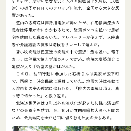
なるなか、懸命に患者を受け入れる勤医協中央病院（民医
連）の様子がＮＨＫのテロップに流れ、全国から大きな反
響があった。
道内の各病院は非常用電源が動いたが、在宅酸素療法の
患者は停電が命にかかわるため、酸素ボンベを担いで患者
宅を訪問した職員もいた。エレベーターが使えず、入院患
者や介護施設の食事は階段をリレーして運んだ。
苫小牧病院は民医連の病院の中で震源に最も近い。電子
カルテは停電で使えず紙カルテで対応。病院の増築部分に
亀裂が入り手術室の壁がはがれた。
この日、訪問行動に参加した石橋さんは実家が安平町
で、両親は一時公民館に避難していた。地震の時は夜勤で
入院患者の安否確認に追われた。「院内の電気は消え、真
っ暗で怖かった」と振り返る。
北海道民医連は３町以外も液状化が起きた札幌市清田区
などの会員宅を訪問。９、10月が共同組織拡大強化月間の
ため、会員訪問を全戸訪問に切り替えた友の会もある。