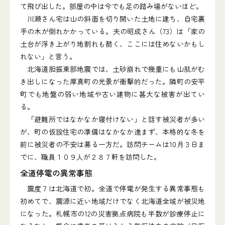
て飛び出した。部屋の中は今でも足の踏み場がないほど。
川瀬さん宅は山の斜面を切り開いた土地に建ち、自宅裏
手の木が倒れかかっている。夫の昭成さん（73）は「家の
土台が浮き上がり地割れも酷く、ここには住めないかもし
れない」と言う。
北海道胆振東部地震では、土砂崩れで幾重にも山肌がむ
き出しになった厚真町の光景が衝撃的だった。隣町の安平
町でも地盤の弱い地域や古い建物に甚大な被害が出てい
る。
「避難所ではなかなか寝付けない」と話す被災者が多い
が、町の仮設住宅の準備はなかなか進まず、本格的な冬を
前に被災者の不安は募る一方だ。訪問チームは10月３日ま
でに、職員１０９人が２８７軒を訪問した。
全道停電の異常事態
震度７は北海道で初。全道で停電が発生する異常事態も
初めてで、震源に近い地域だけでなく北海道全域が被災地
になった。札幌市の12の災害拠点病院も半数が診療停止に