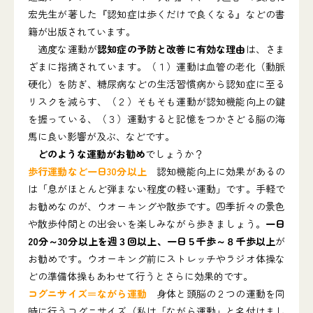
宏先生が著した『認知症は歩くだけで良くなる』などの書
籍が出版されています。
適度な運動が
認知症の予防と改善に有効な理由
は、さま
ざまに指摘されています。（１）運動は血管の老化（動脈
硬化）を防ぎ、糖尿病などの生活習慣病から認知症に至る
リスクを減らす、（２）そもそも運動が認知機能向上の鍵
を握っている、（３）運動すると記憶をつかさどる脳の海
馬に良い影響が及ぶ、などです。
どのような運動がお勧め
でしょうか？
歩行運動など一日30分以上
認知機能向上に効果があるの
は「息がほとんど弾まない程度の軽い運動」です。手軽で
お勧めなのが、ウオーキングや散歩です。四季折々の景色
や散歩仲間との出会いを楽しみながら歩きましょう。
一日
20分～30分以上を週３回以上、一日５千歩～８千歩以上
が
お勧めです。ウオーキング前にストレッチやラジオ体操な
どの準備体操もあわせて行うとさらに効果的です。
コグニサイズ＝ながら運動
身体と頭脳の２つの運動を同
時に行うコグニサイズ（私は「ながら運動」と名付けまし