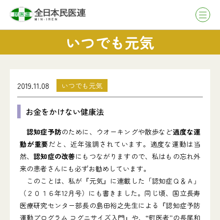
いつでも元気
2019.11.08
いつでも元気
お金をかけない健康法
認知症予防
のために、ウオーキングや散歩など
適度な運
動が重要
だと、近年強調されています。適度な運動は当
然、
認知症の改善
にもつながりますので、私はもの忘れ外
来の患者さんにも必ずお勧めしています。
このことは、私が『元気』に連載した「認知症Ｑ＆Ａ」
（２０１６年12月号）にも書きました。同じ頃、国立長寿
医療研究センター部長の島田裕之先生による『認知症予防
運動プログラム コグニサイズ入門』や、“町医者”の長尾和