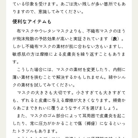
ている印象を受けます。あごは洗い残しが多い箇所でもあ
りますので、意識してみてください。
便利なアイテムも
布マスクやウレタンマスクよりも、不織布マスクのほう
が飛沫飛散の予防効果が高いと実証されています（
表
）。
しかし不織布マスクの素材が肌に合わない方もいますし、
敏感肌の方は摩擦による皮膚炎を繰り返すこともありま
す。
こうした場合には、マスクの素材を変更したり、内側に
薄い素材を挟むことで解決するかもしれません。綿やシル
クの素材を試してみてください。
マスクの大きさも大切です。小さすぎても大きすぎて
も、ずれると皮膚に与える摩擦が大きくなります。頬骨か
らあごまできれいに覆うようなサイズを選びましょう。
また、マスクのゴム部分によって耳周囲で皮膚炎を起こ
したり、常に圧力がかかることで傷（褥瘡）になるといっ
たトラブルもあります。