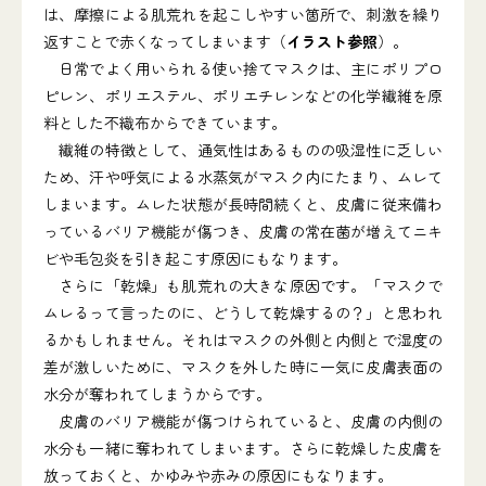
は、摩擦による肌荒れを起こしやすい箇所で、刺激を繰り
返すことで赤くなってしまいます（
イラスト参照
）。
日常でよく用いられる使い捨てマスクは、主にポリプロ
ピレン、ポリエステル、ポリエチレンなどの化学繊維を原
料とした不織布からできています。
繊維の特徴として、通気性はあるものの吸湿性に乏しい
ため、汗や呼気による水蒸気がマスク内にたまり、ムレて
しまいます。ムレた状態が長時間続くと、皮膚に従来備わ
っているバリア機能が傷つき、皮膚の常在菌が増えてニキ
ビや毛包炎を引き起こす原因にもなります。
さらに「乾燥」も肌荒れの大きな原因です。「マスクで
ムレるって言ったのに、どうして乾燥するの？」と思われ
るかもしれません。それはマスクの外側と内側とで湿度の
差が激しいために、マスクを外した時に一気に皮膚表面の
水分が奪われてしまうからです。
皮膚のバリア機能が傷つけられていると、皮膚の内側の
水分も一緒に奪われてしまいます。さらに乾燥した皮膚を
放っておくと、かゆみや赤みの原因にもなります。