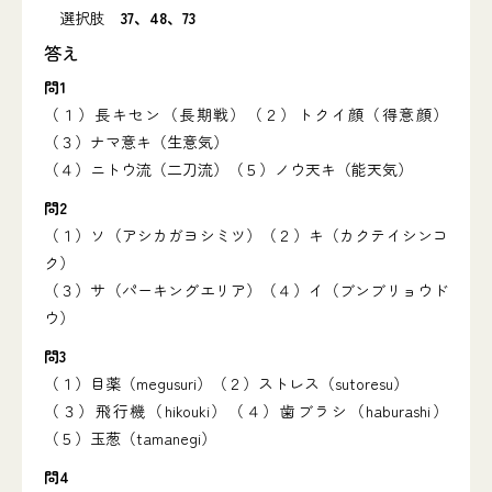
選択肢
37、48、73
答え
問1
（１）長キセン（長期戦）（２）トクイ顔（得意顔）
（３）ナマ意キ（生意気）
（４）ニトウ流（二刀流）（５）ノウ天キ（能天気）
問2
（１）ソ（アシカガヨシミツ）（２）キ（カクテイシンコ
ク）
（３）サ（パーキングエリア）（４）イ（ブンブリョウド
ウ）
問3
（１）目薬（megusuri）（２）ストレス（sutoresu）
（３）飛行機（hikouki）（４）歯ブラシ（haburashi）
（５）玉葱（tamanegi）
問4