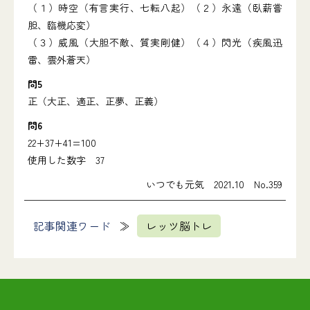
（１）時空（有言実行、七転八起）（２）永遠（臥薪嘗
胆、臨機応変）
（３）威風（大胆不敵、質実剛健）（４）閃光（疾風迅
雷、雲外蒼天）
問5
正（大正、適正、正夢、正義）
問6
22+37+41=100
使用した数字 37
いつでも元気 2021.10 No.359
記事関連ワード
レッツ脳トレ