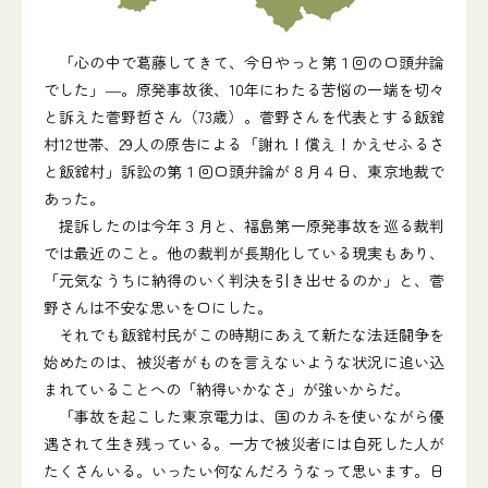
「心の中で葛藤してきて、今日やっと第１回の口頭弁論
でした」―。原発事故後、10年にわたる苦悩の一端を切々
と訴えた菅野哲さん（73歳）。菅野さんを代表とする飯舘
村12世帯、29人の原告による「謝れ！償え！かえせふるさ
と飯舘村」訴訟の第１回口頭弁論が８月４日、東京地裁で
あった。
提訴したのは今年３月と、福島第一原発事故を巡る裁判
では最近のこと。他の裁判が長期化している現実もあり、
「元気なうちに納得のいく判決を引き出せるのか」と、菅
野さんは不安な思いを口にした。
それでも飯舘村民がこの時期にあえて新たな法廷闘争を
始めたのは、被災者がものを言えないような状況に追い込
まれていることへの「納得いかなさ」が強いからだ。
「事故を起こした東京電力は、国のカネを使いながら優
遇されて生き残っている。一方で被災者には自死した人が
たくさんいる。いったい何なんだろうなって思います。日