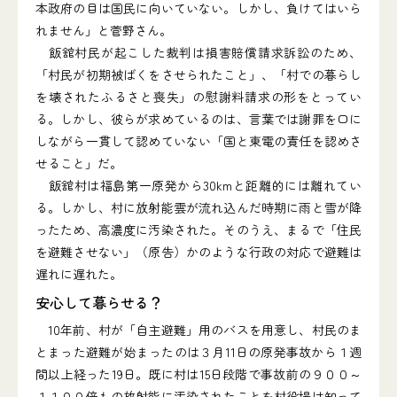
本政府の目は国民に向いていない。しかし、負けてはいら
れません」と菅野さん。
飯舘村民が起こした裁判は損害賠償請求訴訟のため、
「村民が初期被ばくをさせられたこと」、「村での暮らし
を壊されたふるさと喪失」の慰謝料請求の形をとってい
る。しかし、彼らが求めているのは、言葉では謝罪を口に
しながら一貫して認めていない「国と東電の責任を認めさ
せること」だ。
飯舘村は福島第一原発から30kmと距離的には離れてい
る。しかし、村に放射能雲が流れ込んだ時期に雨と雪が降
ったため、高濃度に汚染された。そのうえ、まるで「住民
を避難させない」（原告）かのような行政の対応で避難は
遅れに遅れた。
安心して暮らせる？
10年前、村が「自主避難」用のバスを用意し、村民のま
とまった避難が始まったのは３月11日の原発事故から１週
間以上経った19日。既に村は15日段階で事故前の９００～
１１００倍もの放射能に汚染されたことを村役場は知って