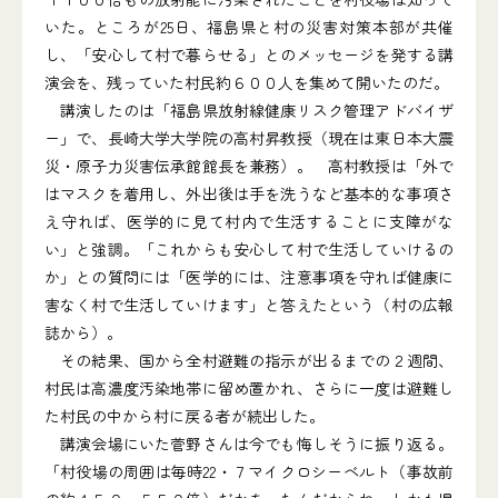
いた。ところが25日、福島県と村の災害対策本部が共催
し、「安心して村で暮らせる」とのメッセージを発する講
演会を、残っていた村民約６００人を集めて開いたのだ。
講演したのは「福島県放射線健康リスク管理アドバイザ
ー」で、長崎大学大学院の高村昇教授（現在は東日本大震
災・原子力災害伝承館館長を兼務）。 高村教授は「外で
はマスクを着用し、外出後は手を洗うなど基本的な事項さ
え守れば、医学的に見て村内で生活することに支障がな
い」と強調。「これからも安心して村で生活していけるの
か」との質問には「医学的には、注意事項を守れば健康に
害なく村で生活していけます」と答えたという（村の広報
誌から）。
その結果、国から全村避難の指示が出るまでの２週間、
村民は高濃度汚染地帯に留め置かれ、さらに一度は避難し
た村民の中から村に戻る者が続出した。
講演会場にいた菅野さんは今でも悔しそうに振り返る。
「村役場の周囲は毎時22・７マイクロシーベルト（事故前