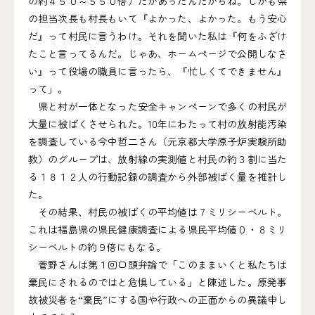
の約４５０～５５０倍）だかあったんだからね。しかも県
の担当次長も村長もいて『よかった、よかった。もう安心
だ』って村民に言うわけ。それを聞いた私は『何をふざけ
たこと言ってるんだ。じゃあ、ホームページで公開しなさ
い』って役場の職員に言ったら、『忙しくてできません』
って」。
県と村が一体となった安全キャンペーンで多くの村民が
大量に被ばくさせられた。10年にわたって村の放射能汚染
を調査している今中哲二さん（元京都大学原子炉実験所助
教）のグループは、放射線の実測値と村民の約３割に当た
る１８１２人の行動記録の調査から外部被ばく量を推計し
た。
その結果、村民の被ばくの平均値は７ミリシーベルト。
これは福島県の県民健康調査による県民平均値０・８ミリ
シーベルトの約９倍にもなる。
菅野さんは第１回口頭弁論で「このままいくと私たちは
棄民にされるのではと危惧している」と陳述した。原発事
故被災者を“棄民”にする国や行政への正面からの異議申し