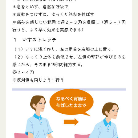
＊息をとめず、自然な呼吸で
＊反動をつけずに、ゆっくり筋肉を伸ばす
＊痛みを感じない範囲で週２～３回を目標に（週５～７回
行うと、より早く効果を実感できる）
１ いすストレッチ
（１）いすに浅く座り、左の足首を右膝の上に置く。
（２）ゆっくり上体を前傾させ、左側の臀部が伸びるのを
感じたら、そのまま15秒間維持する。
◎２～４回
※反対側も同じように行う