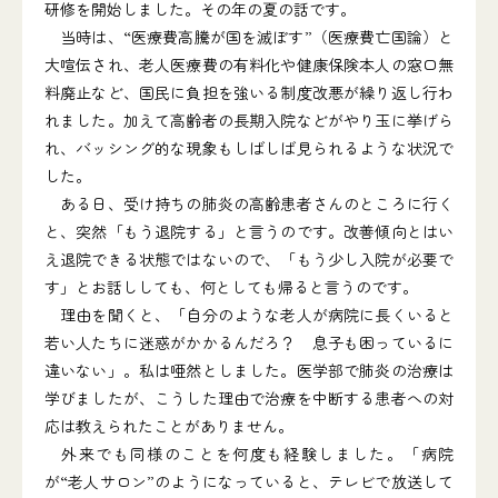
研修を開始しました。その年の夏の話です。
当時は、“医療費高騰が国を滅ぼす”（医療費亡国論）と
大喧伝され、老人医療費の有料化や健康保険本人の窓口無
料廃止など、国民に負担を強いる制度改悪が繰り返し行わ
れました。加えて高齢者の長期入院などがやり玉に挙げら
れ、バッシング的な現象もしばしば見られるような状況で
した。
ある日、受け持ちの肺炎の高齢患者さんのところに行く
と、突然「もう退院する」と言うのです。改善傾向とはい
え退院できる状態ではないので、「もう少し入院が必要で
す」とお話ししても、何としても帰ると言うのです。
理由を聞くと、「自分のような老人が病院に長くいると
若い人たちに迷惑がかかるんだろ？ 息子も困っているに
違いない」。私は唖然としました。医学部で肺炎の治療は
学びましたが、こうした理由で治療を中断する患者への対
応は教えられたことがありません。
外来でも同様のことを何度も経験しました。「病院
が“老人サロン”のようになっていると、テレビで放送して