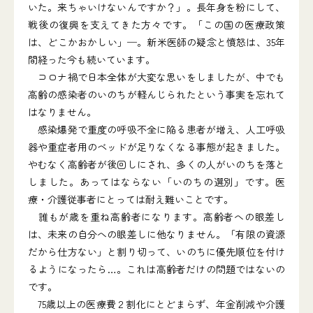
いた。来ちゃいけないんですか？」。長年身を粉にして、
戦後の復興を支えてきた方々です。「この国の医療政策
は、どこかおかしい」─。新米医師の疑念と憤怒は、35年
間経った今も続いています。
コロナ禍で日本全体が大変な思いをしましたが、中でも
高齢の感染者のいのちが軽んじられたという事実を忘れて
はなりません。
感染爆発で重度の呼吸不全に陥る患者が増え、人工呼吸
器や重症者用のベッドが足りなくなる事態が起きました。
やむなく高齢者が後回しにされ、多くの人がいのちを落と
しました。あってはならない「いのちの選別」です。医
療・介護従事者にとっては耐え難いことです。
誰もが歳を重ね高齢者になります。高齢者への眼差し
は、未来の自分への眼差しに他なりません。「有限の資源
だから仕方ない」と割り切って、いのちに優先順位を付け
るようになったら…。これは高齢者だけの問題ではないの
です。
75歳以上の医療費２割化にとどまらず、年金削減や介護