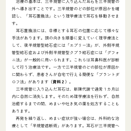
治療の基本は、三半規管に入り込んだ耳石を三半規管の
外へ導き出すことです。三半規管のどの部位が原因かを確
認し、「耳石置換法」という理学療法で耳石を移動させま
す。
耳石置換法には、目標とする耳石の位置に応じて様々な
手法があります。頭の向きを順番に変えていく理学療法と
して、後半規管型結石症には「エプリー法」が、外側半規
管型結石症および外側半規管型クプラ結石症には「グフォ
ニ法」が一般的に用いられます。これらは耳鼻科医が診断
して行う治療法です。一方で三半規管のどの部位が原因か
に関わらず、患者さんが自宅で行える簡便な「ブラントダ
ロフ法」があります
（資料２）
。
三半規管に入り込んだ耳石は、新陳代謝で通常１カ月以
内に自然に消失します。そのため理学療法を行わず、自然
治癒するまでの間、めまいや吐き気の薬を処方することも
あります。
再発を繰り返し、めまい症状が強い場合は、外科的な治
療として「半規管遮断術」があります。耳石が三半規管へ