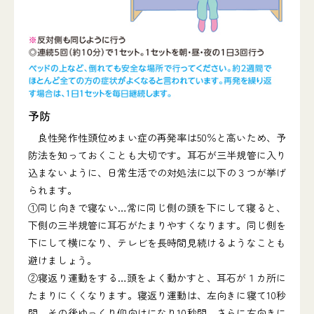
予防
良性発作性頭位めまい症の再発率は50％と高いため、予
防法を知っておくことも大切です。耳石が三半規管に入り
込まないように、日常生活での対処法に以下の３つが挙げ
られます。
①同じ向きで寝ない…常に同じ側の頭を下にして寝ると、
下側の三半規管に耳石がたまりやすくなります。同じ側を
下にして横になり、テレビを長時間見続けるようなことも
避けましょう。
②寝返り運動をする…頭をよく動かすと、耳石が１カ所に
たまりにくくなります。寝返り運動は、左向きに寝て10秒
間、その後ゆっくり仰向けになり10秒間、さらに右向きに