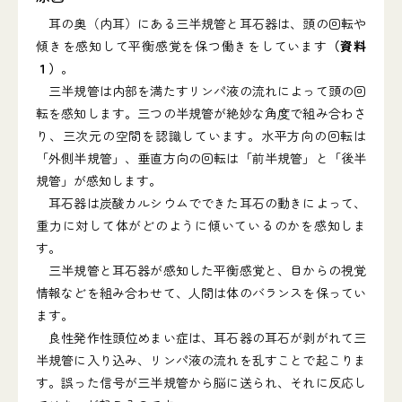
耳の奥（内耳）にある三半規管と耳石器は、頭の回転や
傾きを感知して平衡感覚を保つ働きをしています
（資料
１）
。
三半規管は内部を満たすリンパ液の流れによって頭の回
転を感知します。三つの半規管が絶妙な角度で組み合わさ
り、三次元の空間を認識しています。水平方向の回転は
「外側半規管」、垂直方向の回転は「前半規管」と「後半
規管」が感知します。
耳石器は炭酸カルシウムでできた耳石の動きによって、
重力に対して体がどのように傾いているのかを感知しま
す。
三半規管と耳石器が感知した平衡感覚と、目からの視覚
情報などを組み合わせて、人間は体のバランスを保ってい
ます。
良性発作性頭位めまい症は、耳石器の耳石が剥がれて三
半規管に入り込み、リンパ液の流れを乱すことで起こりま
す。誤った信号が三半規管から脳に送られ、それに反応し