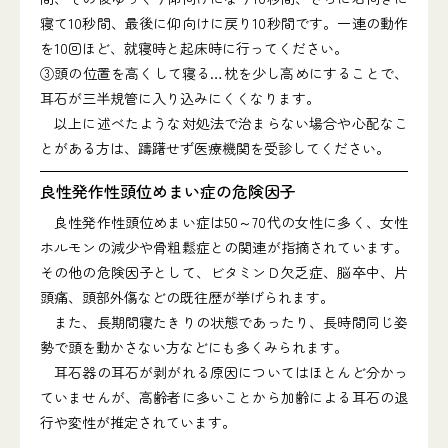
寝て10秒間、最後に仰向けに戻り10秒間です。一連の動作
を10回ほど、就寝時と起床時に行ってください。
③頭の位置を高くして寝る…枕を少し高めにすることで、
耳石が三半規管に入り込みにくくなります。
以上に述べたような対処法で治まらない場合や心配なこ
とがある方は、躊躇せず医療機関を受診してください。
良性発作性頭位めまい症の危険因子
良性発作性頭位めまい症は50～70代の女性に多く、女性
ホルモンの減少や骨粗鬆症との関連が指摘されています。
その他の危険因子として、ビタミンＤ欠乏症、脳卒中、片
頭痛、頭部外傷などの既往歴が挙げられます。
また、長期間寝たきりの状態であったり、長時間同じ姿
勢で頭を動かさない方などにも多くみられます。
耳石器の耳石が剥がれる原因についてはほとんど分かっ
ていませんが、高齢者に多いことから加齢による耳石の退
行や変性が推定されています。