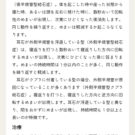
（後半規管型結石症）。体を起こした時や座った状態から
寝た時、あるいは頭を左右に傾けた時に、数秒おいて回転
性のめまいが出現し、次第にひどくなった後消失します。
同じ動作を繰り返すと、めまいは軽減するか起こらなくな
ります。
耳石が外側半規管を浮遊している型（外側半規管型結石
症）は、寝返りを打つと数秒おいて寝返りした方向に回転
するめまいが出現し、次第にひどくなった後に弱まりま
す。めまいの持続時間は１分以内のことが多く、同じ動作
を繰り返すと軽減します。
耳石がクプラに付着している型の場合、外側半規管が原
因になっていることが多くあります（外側半規管型クプラ
結石症）。寝返りを打つと、寝返りした方向と逆方向に回
転するめまいが出現します。耳石が浮遊している型と異な
り、間をおかずにめまいが出現し、持続時間も１分以上と
長いのが特徴です。
治療