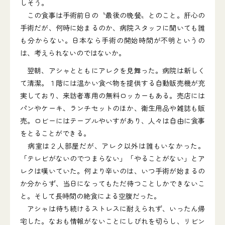
しそう。
この食事は手術前日の〝最後の晩餐〟とのこと。肝心の
手術だが、何時に始まるのか、病院スタッフに聞いても誰
も分からない。日本なら手術の開始時間が不明というの
は、考えられないのではないか。
翌朝、アシャとともにアレクを見舞った。病院は新しく
て清潔。１階には温かい食べ物を提供する自動販売機が充
実しており、来訪者専用の無料ロッカーもある。売店には
パンやケーキ、ランチセットのほか、衛生用品や雑誌も販
売。ロビーにはテーブルやいすがあり、人々は自由に食事
をとることができる。
病室は２人部屋だが、アレク以外は誰もいなかった。
「テレビがないのでつまらない」「やることがない」とア
レクは嘆いていた。何より辛いのは、いつ手術が始まるの
か分からず、当日になってもただ待つことしかできないこ
と。そして長時間の絶食による空腹だった。
アシャは待ち続けるストレスに耐えられず、いったん帰
宅した。なおも情報がないことにしびれを切らし、リビン