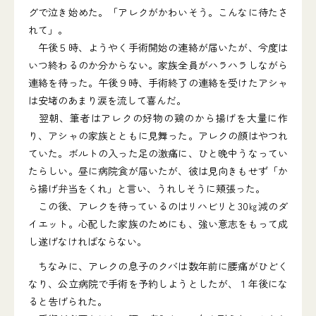
グで泣き始めた。「アレクがかわいそう。こんなに待たさ
れて」。
午後５時、ようやく手術開始の連絡が届いたが、今度は
いつ終わるのか分からない。家族全員がハラハラしながら
連絡を待った。午後９時、手術終了の連絡を受けたアシャ
は安堵のあまり涙を流して喜んだ。
翌朝、筆者はアレクの好物の鶏のから揚げを大量に作
り、アシャの家族とともに見舞った。アレクの顔はやつれ
ていた。ボルトの入った足の激痛に、ひと晩中うなってい
たらしい。昼に病院食が届いたが、彼は見向きもせず「か
ら揚げ弁当をくれ」と言い、うれしそうに頬張った。
この後、アレクを待っているのはリハビリと30㎏減のダ
イエット。心配した家族のためにも、強い意志をもって成
し遂げなければならない。
ちなみに、アレクの息子のクバは数年前に腰痛がひどく
なり、公立病院で手術を予約しようとしたが、１年後にな
ると告げられた。