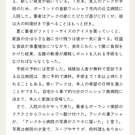
え、新しい発見が続いている。１月末、友人のアレクが手
術のため、ポーランドの首都ワルシャワ市内の公立病院に
入院した。筆者はアレクの家にたびたび遊びに行くが、彼
は大の料理好きで食べることはもっと好き。
夏に筆者がファミリーサイズのアイスを買っていくと、
家族の分は小さな器に分け残りは彼が一気に食べる。旺盛
な食欲が体重増加につながり、長年にわたって膝に負担を
かけた結果、左膝の軟骨が摩耗しボルトを入れる手術をし
なければならなくなった。
手術の予約には苦労した。保険加入者が無料で受診でき
る公立病院は、常に予約で満杯。手術まで１年以上待たさ
れることもある。幸いアレクは、本人の希望の日時を選ぶ
ことができた。自宅から車で約15分のワルシャワ南病院に
決まり、本人と家族は安堵した。
さて、入院の日がやって来た。筆者もポーランド南部の
クラクフからワルシャワへ駆け付けた。アレクの妻アシャ
が、「アレクから病院の写真がスマホに届いた」と言う。
写真は病院の夕食で、スープやサラダ、肉料理もありおい