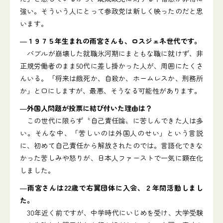
強い。そういう人にとって参政党は新しく映ったのだと思
います。
―１９７５年生まれの雨宮さんも、ロスジェネ世代です。
バブルが崩壊した就職氷河期にまともな職に就けず、非
正規労働者のまま50代に差し掛かった人が、周囲にたくさ
んいる。「将来は餓死か、自殺か、ホームレスか、刑務所
か」と口にしますが、最悪、そうなる可能性があります。
―外国人問題が投票に結び付いた理由は？
この世代に限らず〝自己責任論〟に苦しんできた人は多
い。そんな中、「苦しいのは外国人のせい」という言説
に、初めて自己責任から解放されたのでは。言語化できな
かった苦しみや怒りが、日本人ファーストで一気に顕在化
しました。
―雨宮さんは22歳で右翼団体に入会、２年間活動しまし
た。
30年近く前ですが、中学時代にいじめを受け、大学受験