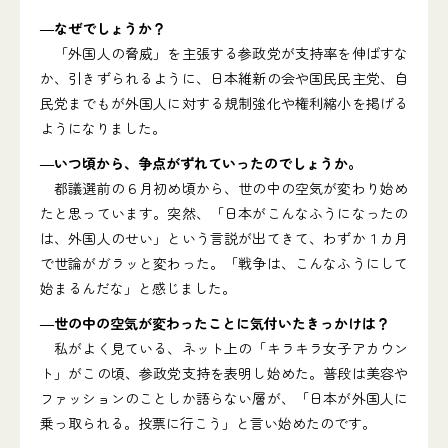
―なぜでしょうか？
「外国人の脅威」を主張する参政党が支持率を伸ばすな
か、引きずられるように、日本維新の会や国民民主党、自
民党までもが外国人に対する規制強化や権利縮小を掲げる
ようになりました。
―いつ頃から、争点がずれていったのでしょうか。
都議選前の６月初め頃から、世の中の空気が変わり始め
たと思っています。突然、「日本がこんなふうになったの
は、外国人のせい」という言説が出てきて、わずか１カ月
で世論がガラッと変わった。「戦争は、こんなふうにして
始まるんだな」と感じました。
―世の中の空気が変わったことに気付いたきっかけは？
私がよく見ている、ネット上の「キラキラ女子アカウン
ト」がこの頃、参政党支持を表明し始めた。普段は美容や
ファッションのことしか語らない層が、「日本が外国人に
乗っ取られる。投票に行こう」と言い始めたのです。