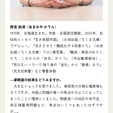
雨宮 処凛（あまみや かりん）
1975年、北海道生まれ。作家・反貧困活動家。2000年、自
伝的エッセイ『生き地獄天国』（太田出版／ちくま文庫）
でデビュー。『生きさせろ！難民化する若者たち』（太田
出版／ちくま文庫）でJCJ賞受賞。『難民・移民のわたし
たち これからの「共生」ガイド』（河出書房新社）、
『死なないノウハウ 独り身の「金欠」から「散骨」まで』
（光文社新書）など著書多数
―参院選の結果をどうみますか。
大きなショックを受けました。 参政党の大幅な議席増も
そうですが、外国人問題が唯一の争点かのようになってし
まったことに唖然としました。物価高への対応や米不足、
非正規雇用問題など、争点はいくつもあったはずです
が…。