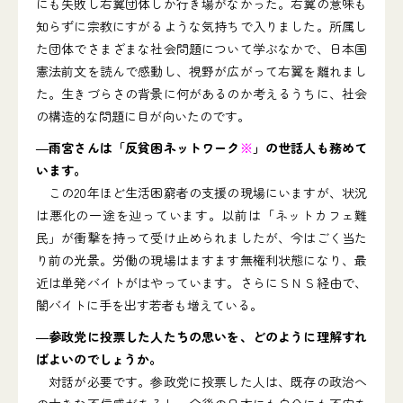
にも失敗し右翼団体しか行き場がなかった。右翼の意味も
知らずに宗教にすがるような気持ちで入りました。所属し
た団体でさまざまな社会問題について学ぶなかで、日本国
憲法前文を読んで感動し、視野が広がって右翼を離れまし
た。生きづらさの背景に何があるのか考えるうちに、社会
の構造的な問題に目が向いたのです。
―雨宮さんは「反貧困ネットワーク
※
」の世話人も務めて
います。
この20年ほど生活困窮者の支援の現場にいますが、状況
は悪化の一途を辿っています。以前は「ネットカフェ難
民」が衝撃を持って受け止められましたが、今はごく当た
り前の光景。労働の現場はますます無権利状態になり、最
近は単発バイトがはやっています。さらにＳＮＳ経由で、
闇バイトに手を出す若者も増えている。
―参政党に投票した人たちの思いを、どのように理解すれ
ばよいのでしょうか。
対話が必要です。参政党に投票した人は、既存の政治へ