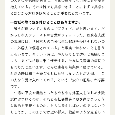
の大きな不信感があるし、今後の日本にも自分にも不安を
抱えている。それは誰でも共感できること。まずは共感す
る部分から対話を始めることが重要だと思います。
―対話の際に気を付けることはありますか。
彼らが傷ついているのは〝プライド〟だと思います。だ
から日本人ファーストの言葉がフィットした。困窮者支援
の現場には、「日本人の自分は生活保護を受けられないの
に、外国人は優遇されている」と事実ではないことを言う
人もいます。そういう時は、やんわりと間違いは指摘しつ
つも、まずは相談に乗り伴走する。それは民医連の病院で
も同じだと思います。どんな患者も無条件に助けている。
対話の際は相手を頭ごなしに批判しないことが大切。「こ
の人なら受け入れてくれる」という〝安心の回路〟が必要
です。
生活の不安や漠然としたもやもやを外国人をはじめ少数
派にぶつけるのか、それとも社会構造に目を向けまっとう
な政治を実現するのか、ともに考えればいいのではないで
しょうか。このままでは近い将来、戦前のような息苦しい