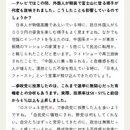
―テレビではこの間、外国人が軽装で富士山に登る様子が
何度も放映されました。こうしたことも影響しているので
しょうか？
日本人が物価高騰であえいでいる時に、訪日外国人が５
０００円の昼食を楽しむ様子もよく見ますよね。なかでも
世論にインパクトを与えたのは、中国系オーナーが東京・
板橋のマンションの家賃を２・５倍にして民泊に転用か、
と報じられたことだと思います。ワイドショーで再三放映
されたことで、「中国人に乗っ取られる」と危機感を抱く
人が増えた。漠然とした不安を抱えている時に、「日本人
ファースト」という言葉が飛び込んできたのでしょう。
―参政党に投票したのは、これまで選挙に無関心だった有
権者との分析もあります。実際、投票率は58・51％と前回
から６％以上も上昇しました。
〝ロスジェネ世代
※
〟で参政党に投票した人も多いよう
ですね。「自民党に犠牲にされ、野党は何もしてくれな
い。自分たちはずっと苦労してきたのに、政治は無策だっ
た」と感じているから、既成政党に対する不信感が非常に