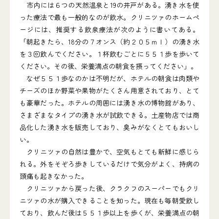
市内には６つの天然温泉と19の井戸がある。湧き水を使
った療法で最も一般的なのが飲水。クリニツァのホームペ
ージには、推奨する飲泉療法が次のように書いてある。
「朝起きたら、18分の７オンス（約２０５ｍｌ）の湧き水
を３回飲んでください。１杯飲むごとに５５１歩を歩いて
ください。その後、栄養満点の朝食を摂ってください」。
なぜ５５１歩なのかは不明だが、ホテルの朝食は肉類や
チーズのほか野菜や果物がたくさん用意されており、とて
も豪華だった。ホテルの周囲には湧き水の博物館があり、
さまざまなタイプの湧き水が試飲できる。土産物店では商
品化した湧き水を販売しており、臭みがなくとてもおいし
い。
クリニツァの自然は豊かで、空気もとても新鮮に感じら
れる。外をそぞろ歩きしているだけで気分がよく、持病の
頭痛も起きなかった。
クリニツァから戻った後、クラクフのスーパーでもクリ
ニツァの水が購入できることを知った。現在も毎朝愛飲し
ており、飲んだ後は５５１歩以上を歩くが、栄養満点の朝