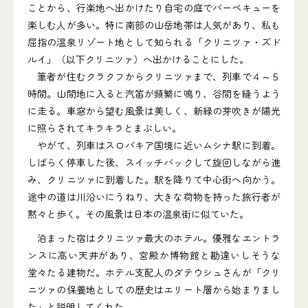
ことから、行楽地へ出かけたり自宅の庭でバーベキューを
楽しむ人が多い。特に南部の山岳地帯は人気があり、私も
屈指の温泉リゾート地として知られる「クリニツァ・ズド
ルイ」（以下クリニツァ）へ出かけることにした。
筆者が住むクラクフからクリニツァまで、列車で４～５
時間。山間地に入ると汽笛が頻繁に鳴り、谷間を縫うよう
に走る。車窓から望む風景は美しく、新緑の芽吹きが陽光
に照らされてキラキラとまぶしい。
やがて、列車はスロバキア国境に近いムシナ駅に到着。
しばらく停車した後、スイッチバックして旋回しながら進
み、クリニツァに到着した。駅を降りて中心街へ向かう。
途中の道は川沿いにうねり、大きな荷物を持った旅行者が
黙々と歩く。その風景は日本の温泉街に似ていた。
泊まった宿はクリニツァ最大のホテル。優雅なエントラ
ンスに高い天井があり、宮殿か博物館と勘違いしそうな
堂々たる建物だ。ホテル支配人のダテウシュさんが「クリ
ニツァの保養地としての歴史はエリート層から始まりまし
た」と説明してくれた。