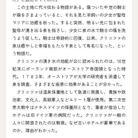
この土地に代々伝わる物語がある。傷ついた中世の騎士
が森をさまよっていると、それを見た羊飼いの少女が聖母
マリアに治癒を祈った。すると突然、明るい光に包まれた
聖母が湧き出る泉を指さし、少女に泉の水で騎士の傷を洗
うよう促した。騎士は奇跡的に回復、以来、クリニツァの
泉は癒やしと幸福をもたらす泉として有名になった、とい
う物語だ。
クリニツァの湧き水の効能が公に認められたのは、18世
紀末にポーランド南部がオーストリア帝国領となった時
代。１７８３年、オーストリアが大学の研究者を派遣して
泉を調査、さまざまな疾患に効果があることが分かった。
クリニツァは温泉保養地として急速に発展し、貴族や政
治家、文化人、高級軍人などエリート層が使用。第二次世
界大戦中はナチスドイツの保養所となり、筆者が宿泊した
ホテルは旧ドイツ軍の病院だった。クリニツァが一般の
人々に開放されたのは戦後。なぜ古いホテルが豪華である
のか、理由がわかった。