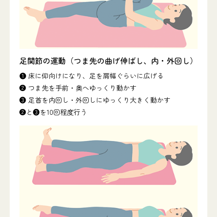
足関節の運動（つま先の曲げ伸ばし、内・外回し）
❶ 床に仰向けになり、足を肩幅ぐらいに広げる
❷ つま先を手前・奥へゆっくり動かす
❸ 足首を内回し・外回しにゆっくり大きく動かす
❷と❸を10回程度行う