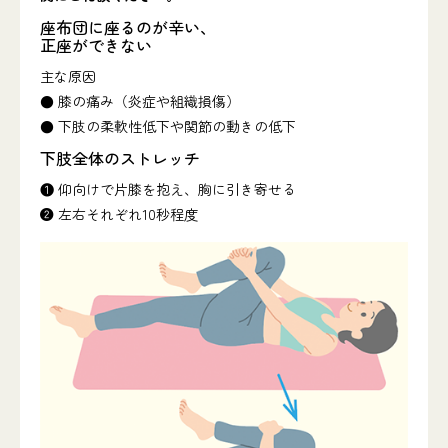
座布団に座るのが辛い、
正座ができない
主な原因
● 膝の痛み（炎症や組織損傷）
● 下肢の柔軟性低下や関節の動きの低下
下肢全体のストレッチ
❶ 仰向けで片膝を抱え、胸に引き寄せる
❷ 左右それぞれ10秒程度