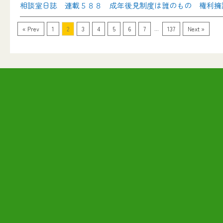
相談室日誌 連載５８８ 成年後見制度は誰のもの 権利擁
...
« Prev
1
2
3
4
5
6
7
137
Next »