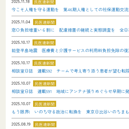
2025.11.18
民医連新聞
今こそ人権を守る運動を 第46期人権としての社保運動交流
2025.11.04
民医連新聞
窓口負担増重い６割に 配慮措置の継続と実態調査を 全日
2025.10.17
民医連新聞
能登半島地震 医療費と介護サービスの利用料負担免除の復
2025.10.17
民医連新聞
相談室日誌 連載592 チームで考え寄り添う患者が望む転
2025.10.07
民医連新聞
相談室日誌 連載591 地域にアンテナ張りめぐらせ早期に
2025.10.07
民医連新聞
もう限界! いのち守る政治に転換を 東京日比谷いのちまもる
2025.08.19
民医連新聞