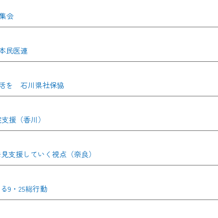
集会
本民医連
活を 石川県社保協
院支援（香川）
発見支援していく視点（奈良）
9・25総行動