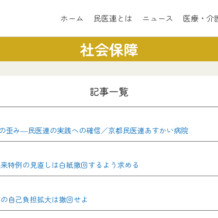
ホーム
民医連とは
ニュース
医療・介
社会保障
記事一覧
の歪み―民医連の実践への確信／京都民医連あすかい病院
及び外来特例の見直しは白紙撤回するよう求める
似薬の自己負担拡大は撤回せよ