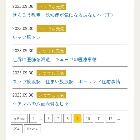
2025.09.30
いつでも元気
けんこう教室 認知症が気になるあなたへ（下）
2025.09.30
いつでも元気
レッツ脳トレ
2025.09.30
いつでも元気
世界に医師を派遣 キューバの医療事情
2025.09.30
いつでも元気
スラヴ放浪記 住まい放浪記 ポーランド住宅事情
2025.09.30
いつでも元気
ケアマネの八面六臂な日々
...
...
« Prev
1
6
7
8
9
10
11
12
254
Next »