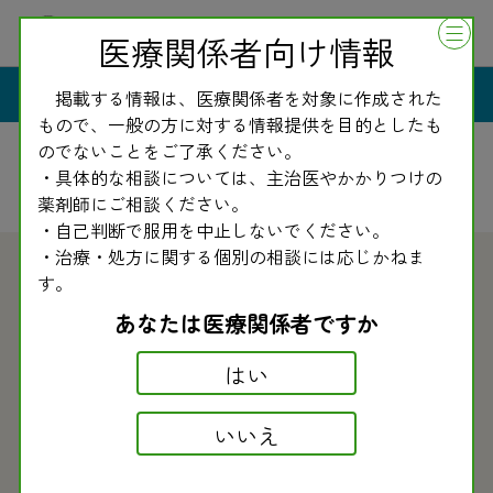
医療関係者向け情報
ニュース
掲載する情報は、医療関係者を対象に作成された
もので、一般の方に対する情報提供を目的としたも
のでないことをご了承ください。
・具体的な相談については、主治医やかかりつけの
薬剤師にご相談ください。
・自己判断で服用を中止しないでください。
・治療・処方に関する個別の相談には応じかねま
す。
2017.11.07
ニュース
あなたは医療関係者ですか
【新連載】32.アデノシン三リン酸二ナトリウム
はい
水和物(ＡＴＰ)の副作用
いいえ
ＡＴＰ注による気管支けいれんなどの重篤な副作用に対す
るアミノフィリンの投与