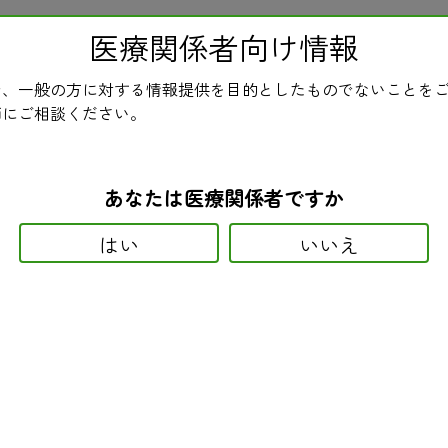
医療関係者向け情報
ホーム
民医連とは
ニュース
医療・介
、一般の方に対する情報提供を目的としたものでないことを
民医連新聞
師にご相談ください。
あなたは医療関係者ですか
はい
いいえ
オテラシルカリウム配合剤カプセル（ティーエスワン配合カプセル）併
ーロキサバン（イグザレルト）など。