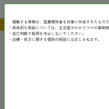
掲載する情報は、医療関係者を対象に作成されたもので
・具体的な相談については、主治医やかかりつけの薬剤
・自己判断で服用を中止しないでください。
・治療・処方に関する個別の相談には応じかねます。
2018.04.04
民医連新聞
【新連載】58.抗凝固薬の副作用(ワルファリン、DOAC)
ワルファリン(ワファリンなど)、テガフール・ギメラシル・
錠など）併用、ダビガトラン（プラザキサカプセルなど）、リバ